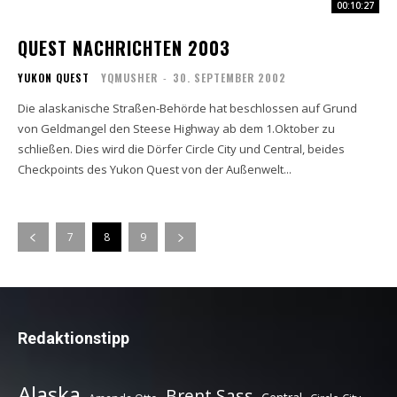
00:10:27
QUEST NACHRICHTEN 2003
YUKON QUEST
YQMUSHER
-
30. SEPTEMBER 2002
Die alaskanische Straßen-Behörde hat beschlossen auf Grund
von Geldmangel den Steese Highway ab dem 1.Oktober zu
schließen. Dies wird die Dörfer Circle City und Central, beides
Checkpoints des Yukon Quest von der Außenwelt...
7
8
9
Redaktionstipp
Alaska
Brent Sass