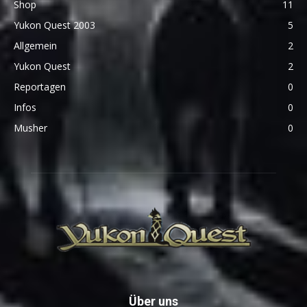
Shop
11
Yukon Quest 2003
5
Allgemein
2
Yukon Quest
2
Reportagen
0
Infos
0
Musher
0
Über uns