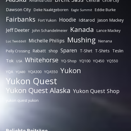
Central
Amanda Otto
Circle City
Dawson City
Deke Naaktgeboren
Eddie Burke
Eagle Summit
Fairbanks
Hoodie
Iditarod
Jason Mackey
Fort Yukon
Kanada
Jeff Deeter
John Schandelmeier
Lance Mackey
Mushing
Michelle Philips
Nenana
Luc Tweddell
Sparen
Rabatt
shop
T-Shirt
T-Shirts
Teslin
Pelly Crossing
Whitehorse
Tok
YQ-Shop
YQ100
YQ450
YQ550
USA
Yukon
YQA
YQA300
YQA550
YQA80
Yukon Quest
Yukon Quest Alaska
Yukon Quest Shop
yukon quest yukon
Beliebte Beiträge