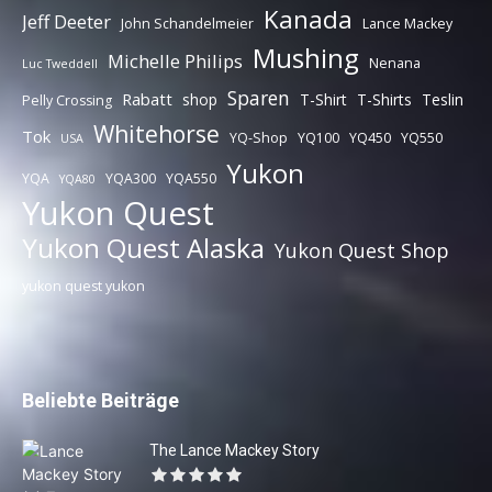
Kanada
Jeff Deeter
John Schandelmeier
Lance Mackey
Mushing
Michelle Philips
Nenana
Luc Tweddell
Sparen
Rabatt
shop
T-Shirt
T-Shirts
Teslin
Pelly Crossing
Whitehorse
Tok
YQ-Shop
YQ100
YQ450
YQ550
USA
Yukon
YQA
YQA300
YQA550
YQA80
Yukon Quest
Yukon Quest Alaska
Yukon Quest Shop
yukon quest yukon
Beliebte Beiträge
The Lance Mackey Story