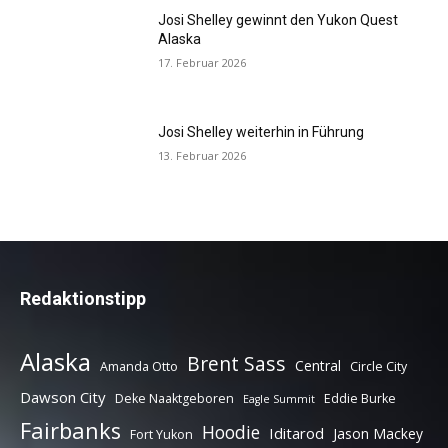
Josi Shelley gewinnt den Yukon Quest
Alaska
17. Februar 2026
Josi Shelley weiterhin in Führung
13. Februar 2026
Redaktionstipp
Alaska
Brent Sass
Central
Amanda Otto
Circle City
Dawson City
Deke Naaktgeboren
Eddie Burke
Eagle Summit
Fairbanks
Hoodie
Iditarod
Jason Mackey
Fort Yukon