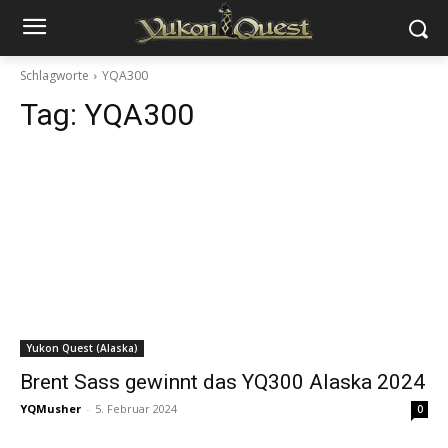
Schlagworte
YQA300
Tag:
YQA300
Yukon Quest (Alaska)
Brent Sass gewinnt das YQ300 Alaska 2024
YQMusher
-
5. Februar 2024
0