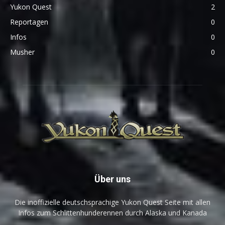
Yukon Quest
2
Reportagen
0
Infos
0
Musher
0
Über uns
Die inoffizielle deutschsprachige Yukon Quest Seite mit allen
Infos zum Schlittenhunderennen durch Alaska und Kanada