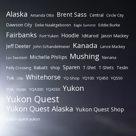
Alaska
Brent Sass
Central
Amanda Otto
Circle City
Dawson City
Deke Naaktgeboren
Eddie Burke
Eagle Summit
Fairbanks
Hoodie
Iditarod
Jason Mackey
Fort Yukon
Kanada
Jeff Deeter
John Schandelmeier
Lance Mackey
Mushing
Michelle Philips
Nenana
Luc Tweddell
Sparen
Rabatt
shop
T-Shirt
T-Shirts
Teslin
Pelly Crossing
Whitehorse
Tok
YQ-Shop
YQ100
YQ450
YQ550
USA
Yukon
YQA
YQA300
YQA550
YQA80
Yukon Quest
Yukon Quest Alaska
Yukon Quest Shop
yukon quest yukon