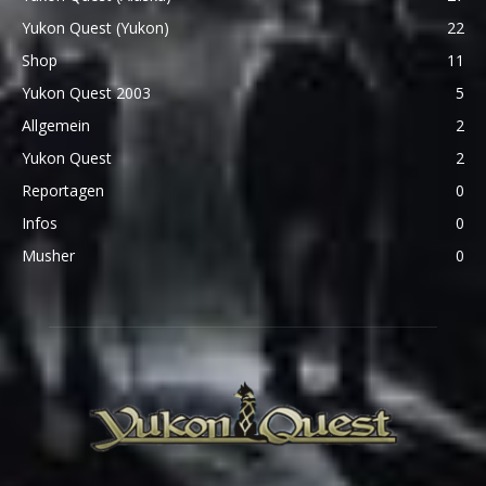
Yukon Quest (Yukon)
22
Shop
11
Yukon Quest 2003
5
Allgemein
2
Yukon Quest
2
Reportagen
0
Infos
0
Musher
0