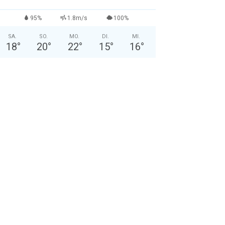
95%
1.8m/s
100%
SA.
SO.
MO.
DI.
MI.
18
°
20
°
22
°
15
°
16
°