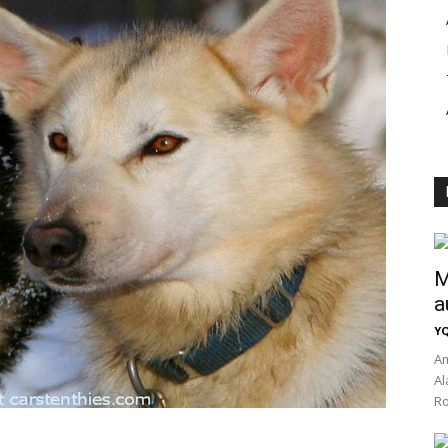
M
a
Y
Am
Al
Ro