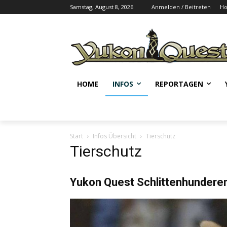
Samstag, August 8, 2026
Anmelden / Beitreten
H
HOME
INFOS
REPORTAGEN
Start
Infos Übersicht
Tierschutz
Tierschutz
Yukon Quest Schlittenhundere