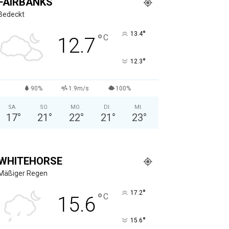
FAIRBANKS
Bedeckt
°
13.4
°
C
12.7
°
12.3
90%
1.9m/s
100%
SA.
SO.
MO.
DI.
MI.
17
°
21
°
22
°
21
°
23
°
WHITEHORSE
Mäßiger Regen
°
17.2
°
C
15.6
°
15.6