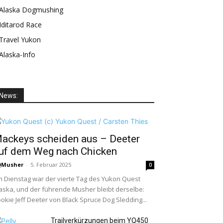
Alaska Dogmushing
Iditarod Race
Travel Yukon
Alaska-Info
News:
ackeys scheiden aus – Deeter
uf dem Weg nach Chicken
QMusher
-
5. Februar 2025
0
 Dienstag war der vierte Tag des Yukon Quest
aska, und der führende Musher bleibt derselbe:
okie Jeff Deeter von Black Spruce Dog Sledding...
Trailverkürzungen beim YQ450