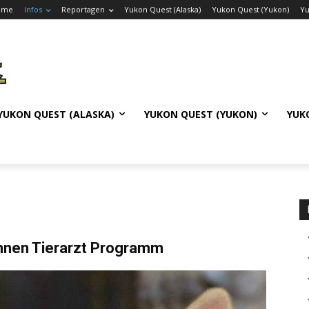
ome
Infos
Reportagen
Yukon Quest (Alaska)
Yukon Quest (Yukon)
Yu
YUKON QUEST (ALASKA)
YUKON QUEST (YUKON)
YUK
nnen Tierarzt Programm