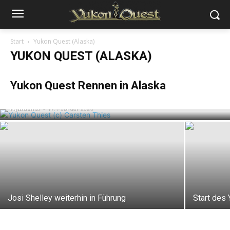
Start
Yukon Quest (Alaska)
YUKON QUEST (ALASKA)
Josi Shelley gewinnt den Yukon Quest
Yukon Quest Rennen in Alaska
Alaska
YQMusher
-
17. Februar 2026
Josi Shelley weiterhin in Führung
Start des