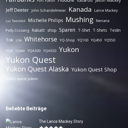
Iditarod
Jason Mackey
Fort Yukon
Kanada
Jeff Deeter
John Schandelmeier
Lance Mackey
Mushing
Michelle Philips
Nenana
Luc Tweddell
Sparen
Rabatt
shop
T-Shirt
T-Shirts
Teslin
Pelly Crossing
Whitehorse
Tok
YQ-Shop
YQ100
YQ450
YQ550
USA
Yukon
YQA
YQA300
YQA550
YQA80
Yukon Quest
Yukon Quest Alaska
Yukon Quest Shop
yukon quest yukon
Beliebte Beiträge
The Lance Mackey Story