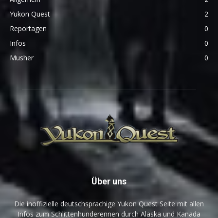
Yukon Quest
2
Reportagen
0
Infos
0
Musher
0
Über uns
Die inoffizielle deutschsprachige Yukon Quest Seite mit allen
Infos zum Schlittenhunderennen durch Alaska und Kanada