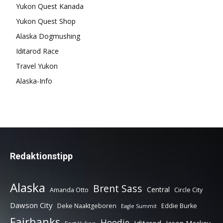
Yukon Quest Kanada
Yukon Quest Shop
Alaska Dogmushing
Iditarod Race
Travel Yukon
Alaska-Info
Redaktionstipp
Alaska
Brent Sass
Central
Amanda Otto
Circle City
Dawson City
Deke Naaktgeboren
Eddie Burke
Eagle Summit
Fairbanks
Hoodie