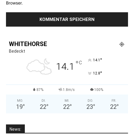
Browser.
WHITEHORSE
Bedeckt
°
14.1
°
C
14.1
°
12.8
87%
1.8m/s
100%
MO.
DI.
MI.
DO.
FR.
19
°
22
°
22
°
23
°
22
°
News: