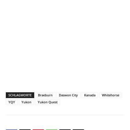
SCHLAGWORTE
Braeburn
Daswon City
Kanada
Whitehorse
YQY
Yukon
Yukon Quest