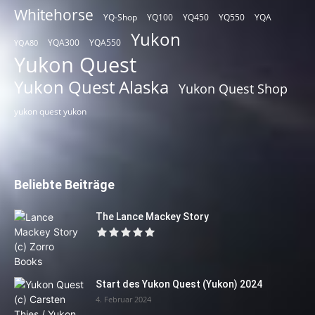
Whitehorse
YQ-Shop
YQ100
YQ450
YQ550
YQA
Yukon
YQA300
YQA550
YQA80
Yukon Quest
Yukon Quest Alaska
Yukon Quest Shop
yukon quest yukon
Beliebte Beiträge
The Lance Mackey Story
Start des Yukon Quest (Yukon) 2024
4. Februar 2024