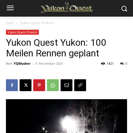
Start
Yukon Quest (Yukon)
Yukon Quest (Yukon)
Yukon Quest Yukon: 100
Meilen Rennen geplant
Von
YQMusher
-
4. November 2025
1421
0