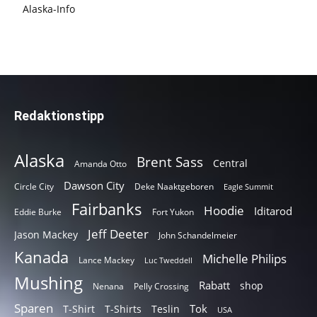
Alaska-Info
Redaktionstipp
Alaska
Brent Sass
Central
Amanda Otto
Dawson City
Circle City
Deke Naaktgeboren
Eagle Summit
Fairbanks
Hoodie
Iditarod
Eddie Burke
Fort Yukon
Jeff Deeter
Jason Mackey
John Schandelmeier
Kanada
Michelle Philips
Lance Mackey
Luc Tweddell
Mushing
Rabatt
shop
Nenana
Pelly Crossing
Sparen
Tok
T-Shirt
T-Shirts
Teslin
USA