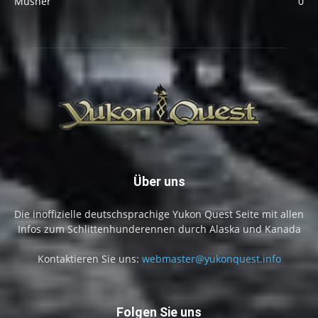
Musher
0
Über uns
Die inoffizielle deutschsprachige Yukon Quest Seite mit allen
Infos zum Schlittenhunderennen durch Alaska und Kanada
Kontaktieren Sie uns:
webmaster@yukonquest.info
Folgen Sie uns