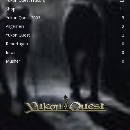
Yukon Quest (Yukon)
22
Shop
11
Yukon Quest 2003
5
Allgemein
2
Yukon Quest
2
Reportagen
0
Infos
0
Musher
0