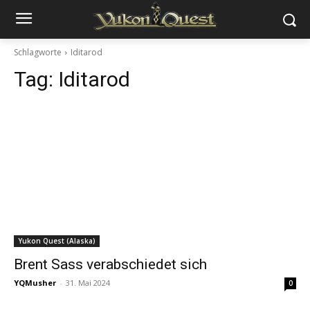
Schlagworte
Iditarod
Tag:
Iditarod
Yukon Quest (Alaska)
Brent Sass verabschiedet sich
YQMusher
-
31. Mai 2024
0