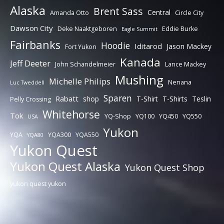
Alaska
Brent Sass
Central
Amanda Otto
Circle City
Dawson City
Deke Naaktgeboren
Eddie Burke
Eagle Summit
Fairbanks
Hoodie
Iditarod
Jason Mackey
Fort Yukon
Kanada
Jeff Deeter
John Schandelmeier
Lance Mackey
Mushing
Michelle Philips
Nenana
Luc Tweddell
Sparen
Rabatt
shop
T-Shirt
T-Shirts
Teslin
Pelly Crossing
Whitehorse
Tok
YQ-Shop
YQ100
YQ450
YQ550
USA
Yukon
YQA
YQA300
YQA550
YQA80
Yukon Quest
Yukon Quest Alaska
Yukon Quest Shop
yukon quest yukon