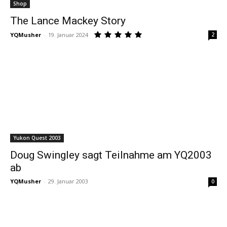
Shop
The Lance Mackey Story
YQMusher
-
19. Januar 2024
2
Yukon Quest 2003
Doug Swingley sagt Teilnahme am YQ2003
ab
YQMusher
-
29. Januar 2003
0