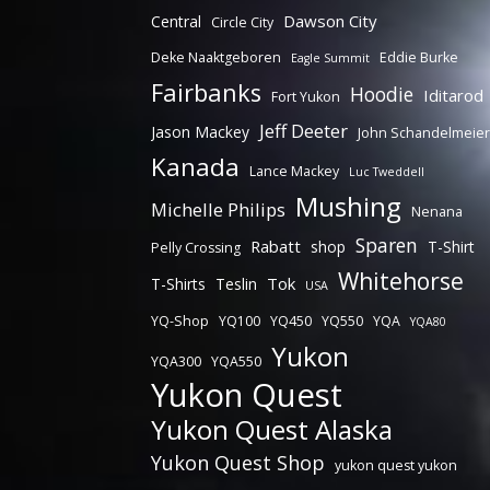
Dawson City
Central
Circle City
Deke Naaktgeboren
Eddie Burke
Eagle Summit
Fairbanks
Hoodie
Iditarod
Fort Yukon
Jeff Deeter
Jason Mackey
John Schandelmeier
Kanada
Lance Mackey
Luc Tweddell
Mushing
Michelle Philips
Nenana
Sparen
Rabatt
shop
T-Shirt
Pelly Crossing
Whitehorse
Tok
T-Shirts
Teslin
USA
YQ-Shop
YQ100
YQ450
YQ550
YQA
YQA80
Yukon
YQA300
YQA550
Yukon Quest
Yukon Quest Alaska
Yukon Quest Shop
yukon quest yukon