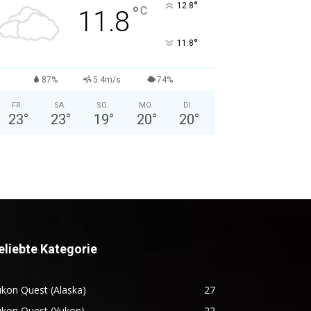
°
12.8
°
C
11.8
°
11.8
87%
5.4m/s
74%
FR.
SA.
SO.
MO.
DI.
23
°
23
°
19
°
20
°
20
°
eliebte Kategorie
kon Quest (Alaska)
27
ukon Quest (Yukon)
22