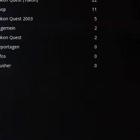
hop
11
ukon Quest 2003
5
lgemein
2
ukon Quest
2
eportagen
0
fos
0
usher
0