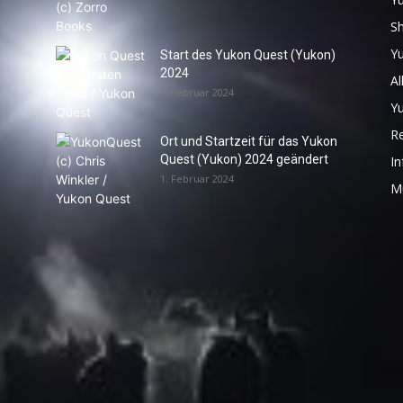
S
Y
Start des Yukon Quest (Yukon)
2024
Al
4. Februar 2024
Y
R
Ort und Startzeit für das Yukon
Quest (Yukon) 2024 geändert
In
1. Februar 2024
M