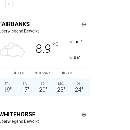
FAIRBANKS
Überwiegend Bewölkt
°
10.1
°
C
8.9
°
8.6
71%
0.6m/s
71%
FR.
SA.
SO.
MO.
DI.
19
°
17
°
20
°
23
°
24
°
WHITEHORSE
Überwiegend Bewölkt