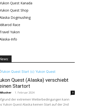
Yukon Quest Kanada
Yukon Quest Shop
Alaska Dogmushing
Iditarod Race
Travel Yukon
Alaska-Info
News:
ukon Quest (Alaska) verschiebt
einen Startort
QMusher
-
1. Februar 2024
0
fgrund der extremen Wetterbedingungen kann
s Yukon Quest Alaska keinen Start auf der 2nd