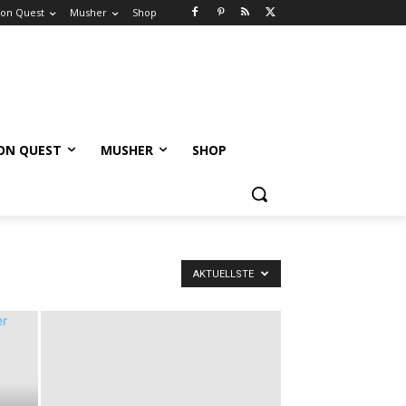
on Quest
Musher
Shop
ON QUEST
MUSHER
SHOP
AKTUELLSTE