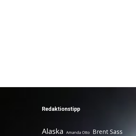
Redaktionstipp
Alaska
Brent Sass
Amanda Otto