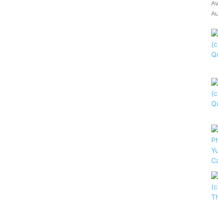
Av
Au