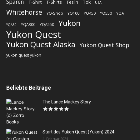
Sparen
Tok
T-Shirt
T-Shirts
Teslin
USA
Whitehorse
YQ-Shop
YQ100
YQ450
YQ550
YQA
Yukon
YQA300
YQA550
YQA80
Yukon Quest
Yukon Quest Alaska
Yukon Quest Shop
yukon quest yukon
Beliebte Beiträge
The Lance Mackey Story
Start des Yukon Quest (Yukon) 2024
4. Februar 2024