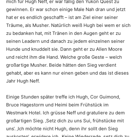
mich für Hugh Neff, er war fällig den Yukon Quest zu
gewinnen. Er war schon einige Male Nah dran und jetzt
hat er es endlich geschafft – ist am Ziel einer seiner
Träume, als Musher. Natürlich weiß Hugh bei wem er sich
zu bedanken hat, mit Tränen in den Augen geht er zu
seinen Leadern und danach zu jedem einzelnen seiner
Hunde und knuddelt sie. Dann geht er zu Allen Moore
und reicht ihm die Hand. Welche große Geste – welch
großartige Musher. Beide hätten den Sieg verdient
gehabt, aber es kann nur einen geben und das ist dieses
Jahr Hugh Neff.
Einige Stunden später treffe ich Hugh, Cor Guimond,
Bruce Hagestorm und Heimi beim Frühstück im
Westmark Hotel. Ich grüsse Neff und gratuliere zu dem
großartigen Sieg. ‚Setz dich zu uns Sui, frühstücke mit
uns‘. ‚Ich möchte nicht Hugh, denn ihr sollt den Sieg
auskosten‘, erwidere ich. ‚Keine Wiederrede, setz dich zu