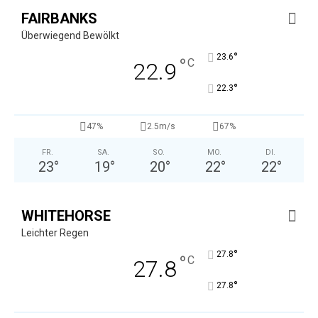
FAIRBANKS
Überwiegend Bewölkt
°
23.6
°
C
22.9
°
22.3
47%
2.5m/s
67%
FR.
SA.
SO.
MO.
DI.
23
°
19
°
20
°
22
°
22
°
WHITEHORSE
Leichter Regen
°
27.8
°
C
27.8
°
27.8