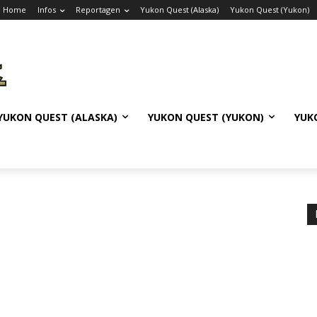
Home
Infos
Reportagen
Yukon Quest (Alaska)
Yukon Quest (Yukon)
YUKON QUEST (ALASKA)
YUKON QUEST (YUKON)
YUK