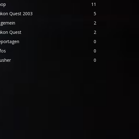
hop
11
ukon Quest 2003
5
lgemein
2
ukon Quest
2
eportagen
0
fos
0
usher
0