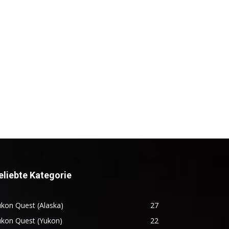
eliebte Kategorie
kon Quest (Alaska)
27
ukon Quest (Yukon)
22