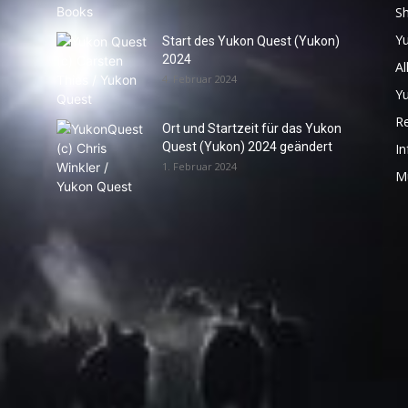
S
Y
Start des Yukon Quest (Yukon)
2024
Al
4. Februar 2024
Y
R
Ort und Startzeit für das Yukon
Quest (Yukon) 2024 geändert
In
1. Februar 2024
M