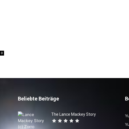
0
Beliebte Beiträge
B
The Lance Mackey Story
Yu
Y