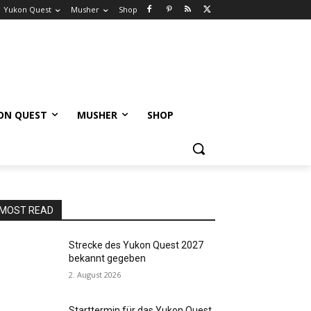
Yukon Quest
Musher
Shop
ON QUEST
MUSHER
SHOP
MOST READ
Strecke des Yukon Quest 2027
bekannt gegeben
2. August 2026
Starttermin für das Yukon Quest