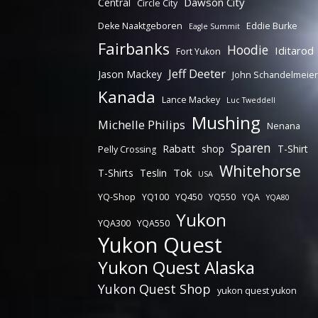
Dawson City
Central
Circle City
Deke Naaktgeboren
Eddie Burke
Eagle Summit
Fairbanks
Hoodie
Iditarod
Fort Yukon
Jeff Deeter
Jason Mackey
John Schandelmeier
Kanada
Lance Mackey
Luc Tweddell
Mushing
Michelle Philips
Nenana
Sparen
Rabatt
shop
T-Shirt
Pelly Crossing
Whitehorse
Tok
T-Shirts
Teslin
USA
YQ-Shop
YQ100
YQ450
YQ550
YQA
YQA80
Yukon
YQA300
YQA550
Yukon Quest
Yukon Quest Alaska
Yukon Quest Shop
yukon quest yukon