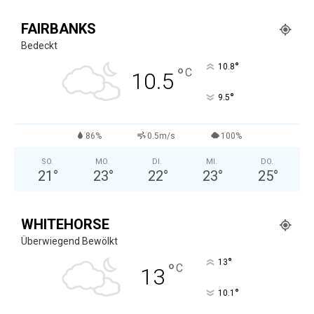
FAIRBANKS
Bedeckt
°
10.8
°
C
10.5
°
9.5
86%
0.5m/s
100%
SO.
MO.
DI.
MI.
DO.
21
°
23
°
22
°
23
°
25
°
WHITEHORSE
Überwiegend Bewölkt
°
13
°
C
13
°
10.1