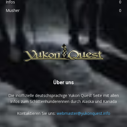
Infos
0
Musher
0
Über uns
Die inoffizielle deutschsprachige Yukon Quest Seite mit allen
Infos zum Schlittenhunderennen durch Alaska und Kanada
Kontaktieren Sie uns:
webmaster@yukonquest.info