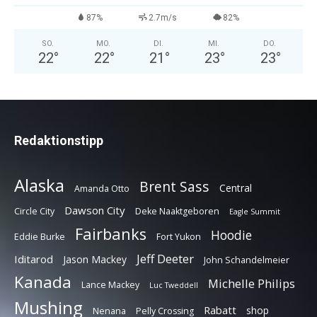
87%
2.7m/s
82%
SO.
MO.
DI.
MI.
DO.
22
°
22
°
21
°
23
°
23
°
Redaktionstipp
Alaska
Brent Sass
Central
Amanda Otto
Dawson City
Circle City
Deke Naaktgeboren
Eagle Summit
Fairbanks
Hoodie
Eddie Burke
Fort Yukon
Jeff Deeter
Iditarod
Jason Mackey
John Schandelmeier
Kanada
Michelle Philips
Lance Mackey
Luc Tweddell
Mushing
Rabatt
shop
Nenana
Pelly Crossing