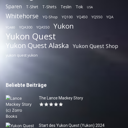
Sparen
Tok
T-Shirt
T-Shirts
Teslin
USA
Whitehorse
YQ-Shop
YQ100
YQ450
YQ550
YQA
Yukon
YQA300
YQA550
YQA80
Yukon Quest
Yukon Quest Alaska
Yukon Quest Shop
yukon quest yukon
Beliebte Beiträge
The Lance Mackey Story
Start des Yukon Quest (Yukon) 2024