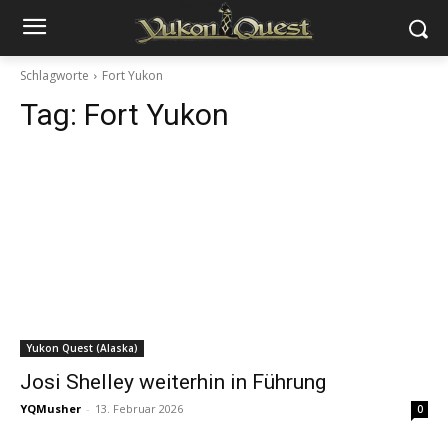
Schlagworte
Fort Yukon
Tag:
Fort Yukon
Yukon Quest (Alaska)
Josi Shelley weiterhin in Führung
YQMusher
-
13. Februar 2026
0