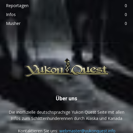
Reportagen
0
Infos
0
Musher
0
Über uns
Die inoffizielle deutschsprachige Yukon Quest Seite mit allen
Infos zum Schlittenhunderennen durch Alaska und Kanada
Kontaktieren Sie uns:
webmaster@yukonquest.info