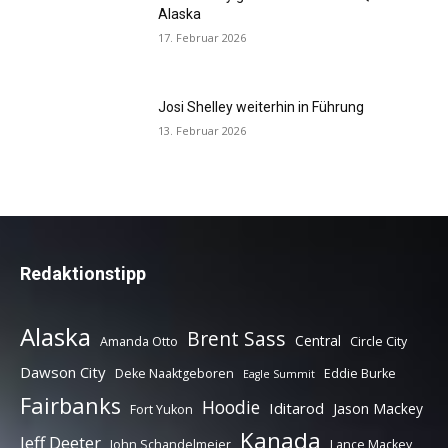
Alaska
17. Februar 2026
Josi Shelley weiterhin in Führung
13. Februar 2026
Redaktionstipp
Alaska
Brent Sass
Central
Amanda Otto
Circle City
Dawson City
Deke Naaktgeboren
Eddie Burke
Eagle Summit
Fairbanks
Hoodie
Iditarod
Jason Mackey
Fort Yukon
Kanada
Jeff Deeter
John Schandelmeier
Lance Mackey