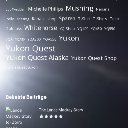
Mushing
Michelle Philips
Nenana
Luc Tweddell
Sparen
Rabatt
shop
T-Shirt
T-Shirts
Teslin
Pelly Crossing
Whitehorse
Tok
YQ-Shop
YQ100
YQ450
YQ550
USA
Yukon
YQA
YQA300
YQA550
YQA80
Yukon Quest
Yukon Quest Alaska
Yukon Quest Shop
yukon quest yukon
Beliebte Beiträge
The Lance Mackey Story