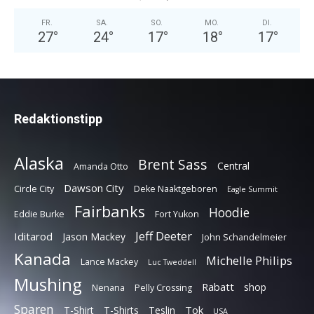
FR.
SA.
SO.
MO.
DI.
27
°
24
°
17
°
18
°
17
°
Redaktionstipp
Alaska
Brent Sass
Central
Amanda Otto
Dawson City
Circle City
Deke Naaktgeboren
Eagle Summit
Fairbanks
Hoodie
Eddie Burke
Fort Yukon
Jeff Deeter
Iditarod
Jason Mackey
John Schandelmeier
Kanada
Michelle Philips
Lance Mackey
Luc Tweddell
Mushing
Rabatt
shop
Nenana
Pelly Crossing
Sparen
Tok
T-Shirt
T-Shirts
Teslin
USA