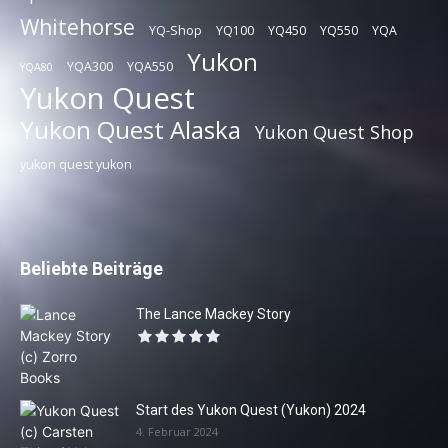
Whitehorse
YQ-Shop
YQ100
YQ450
YQ550
YQA
Yukon
YQA300
YQA550
YQA80
Yukon Quest
Yukon Quest Alaska
Yukon Quest Shop
yukon quest yukon
Beliebte Beiträge
The Lance Mackey Story
Start des Yukon Quest (Yukon) 2024
4. Februar 2024