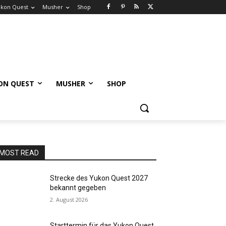
kon Quest
Musher
Shop
ON QUEST
MUSHER
SHOP
MOST READ
Strecke des Yukon Quest 2027
bekannt gegeben
2. August 2026
Starttermin für das Yukon Quest