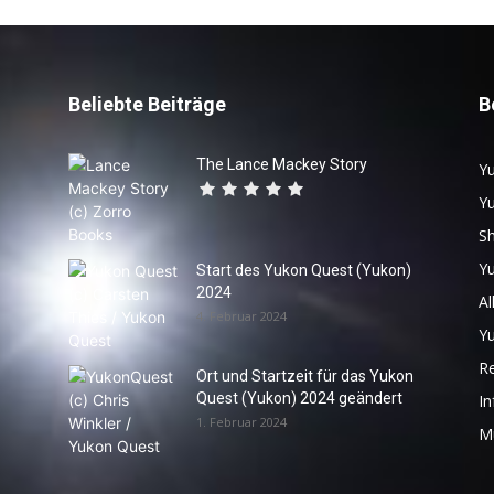
Beliebte Beiträge
B
The Lance Mackey Story
Yu
Y
S
Y
Start des Yukon Quest (Yukon)
2024
Al
4. Februar 2024
Y
R
Ort und Startzeit für das Yukon
Quest (Yukon) 2024 geändert
In
1. Februar 2024
M