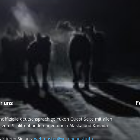
r uns
F
inoffizielle deutschsprachige Yukon Quest Seite mit allen
s zum Schlittenhunderennen durch Alaska und Kanada
aktieren Sie uns:
webmaster@yukonquest.info