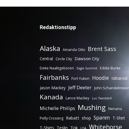
Redaktionstipp
Alaska
Brent Sass
Amanda Otto
Dawson City
Central
Circle City
Deke Naaktgeboren
Eddie Burke
Eagle Summit
Fairbanks
Hoodie
Iditarod
Fort Yukon
Jeff Deeter
Jason Mackey
John Schandelmeier
Kanada
Lance Mackey
Luc Tweddell
Mushing
Michelle Philips
Nenana
Sparen
Rabatt
shop
T-Shirt
Pelly Crossing
Whitehorse
Tok
T-Shirts
Teslin
USA