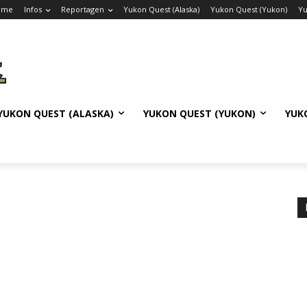
ome
Infos
Reportagen
Yukon Quest (Alaska)
Yukon Quest (Yukon)
Yu
YUKON QUEST (ALASKA)
YUKON QUEST (YUKON)
YUK