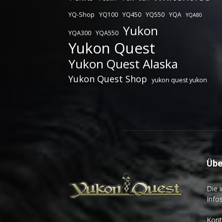
YQ-Shop
YQ100
YQ450
YQ550
YQA
YQA80
Yukon
YQA300
YQA550
Yukon Quest
Yukon Quest Alaska
Yukon Quest Shop
yukon quest yukon
Übe
Die 
Info
Kont