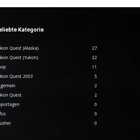
eliebte Kategorie
kon Quest (Alaska)
27
ukon Quest (Yukon)
22
hop
11
ukon Quest 2003
5
lgemein
2
ukon Quest
2
eportagen
0
fos
0
usher
0