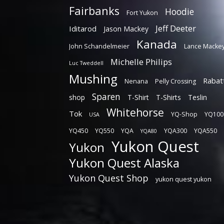
Fairbanks
Hoodie
Fort Yukon
Jeff Deeter
Iditarod
Jason Mackey
Kanada
John Schandelmeier
Lance Macke
Michelle Philips
Luc Tweddell
Mushing
Rabat
Nenana
Pelly Crossing
Sparen
shop
T-Shirt
T-Shirts
Teslin
Whitehorse
Tok
YQ-Shop
YQ100
USA
YQ450
YQ550
YQA
YQA300
YQA550
YQA80
Yukon Quest
Yukon
Yukon Quest Alaska
Yukon Quest Shop
yukon quest yukon