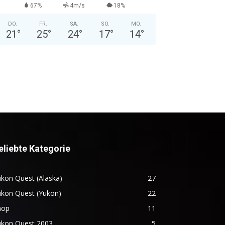
67%
4m/s
18%
DO.
FR.
SA.
SO.
MO.
21
°
25
°
24
°
17
°
14
°
eliebte Kategorie
kon Quest (Alaska)
27
ukon Quest (Yukon)
22
hop
11
ukon Quest 2003
5