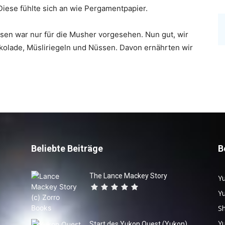
Diese fühlte sich an wie Pergamentpapier.
Essen war nur für die Musher vorgesehen. Nun gut, wir
kolade, Müsliriegeln und Nüssen. Davon ernährten wir
Beliebte Beiträge
B
The Lance Mackey Story
Yu
Y
S
Y
Start des Yukon Quest (Yukon)