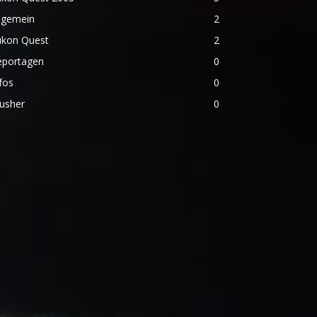
lgemein
2
ukon Quest
2
eportagen
0
fos
0
usher
0