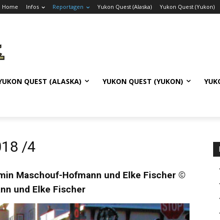
Home
Infos
Reportagen
Yukon Quest (Alaska)
Yukon Quest (Yukon)
YUKON QUEST (ALASKA)
YUKON QUEST (YUKON)
YUK
018 /4
min Maschouf-Hofmann und Elke Fischer ©
n und Elke Fischer