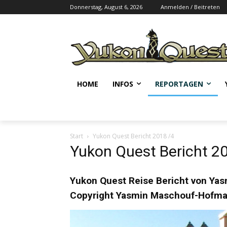
Donnerstag, August 6, 2026
Anmelden / Beitreten
HOME
INFOS
REPORTAGEN
Start
Yukon Quest Bericht 2018 /4
Yukon Quest Bericht 2
Yukon Quest Reise Bericht
von Yas
Copyright Yasmin Maschouf-Hofman