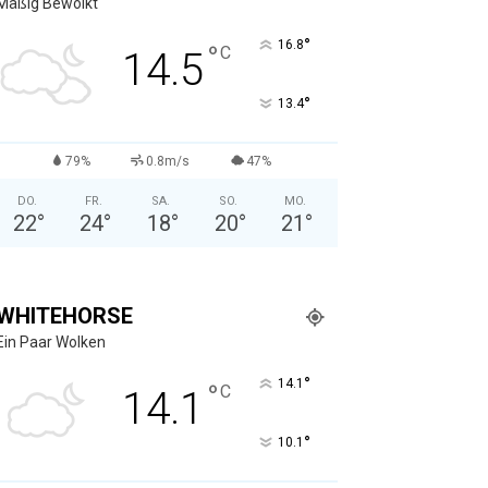
Mäßig Bewölkt
°
16.8
°
C
14.5
°
13.4
79%
0.8m/s
47%
DO.
FR.
SA.
SO.
MO.
22
°
24
°
18
°
20
°
21
°
WHITEHORSE
Ein Paar Wolken
°
14.1
°
C
14.1
°
10.1