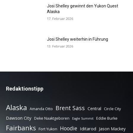
Josi Shelley gewinnt den Yukon Quest
Alaska
17. Februar 2026
Josi Shelley weiterhin in Führung
13. Februar 2026
Redaktionstipp
Alaska
Brent Sass
Central
Amanda Otto
Circle City
Dawson City
Deke Naaktgeboren
Eddie Burke
Eagle Summit
Fairbanks
Hoodie
Iditarod
Jason Mackey
Fort Yukon