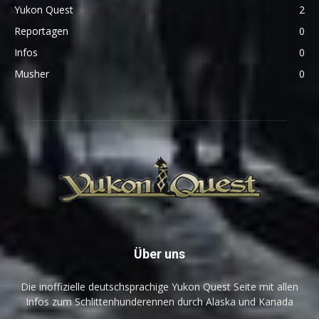
Yukon Quest
2
Reportagen
0
Infos
0
Musher
0
Über uns
Die inoffizielle deutschsprachige Yukon Quest Seite mit allen
Infos zum Schlittenhunderennen durch Alaska und Kanada