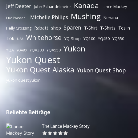
Kanada
Jeff Deeter
John Schandelmeier
Lance Mackey
Mushing
Michelle Philips
Nenana
Luc Tweddell
Sparen
Rabatt
shop
T-Shirt
T-Shirts
Teslin
Pelly Crossing
Whitehorse
Tok
YQ-Shop
YQ100
YQ450
YQ550
USA
Yukon
YQA
YQA300
YQA550
YQA80
Yukon Quest
Yukon Quest Alaska
Yukon Quest Shop
yukon quest yukon
Beliebte Beiträge
The Lance Mackey Story