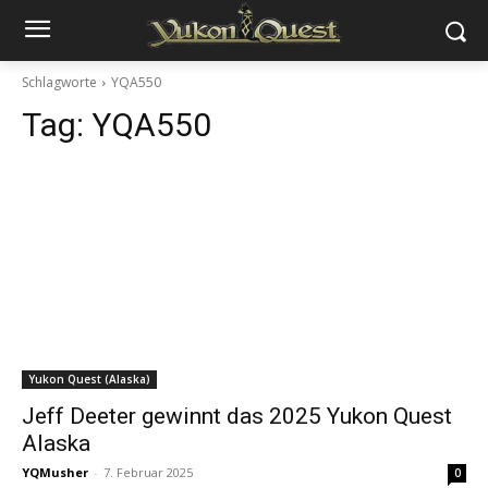
Schlagworte
YQA550
Tag:
YQA550
Yukon Quest (Alaska)
Jeff Deeter gewinnt das 2025 Yukon Quest
Alaska
YQMusher
-
7. Februar 2025
0