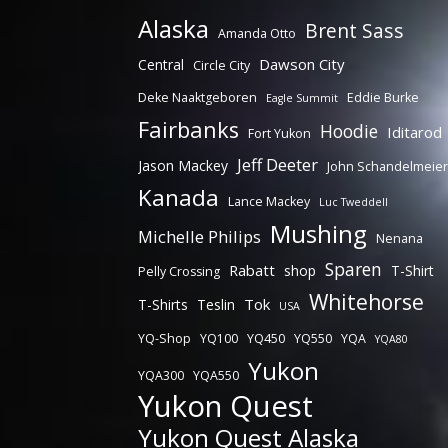
Alaska
Brent Sass
Amanda Otto
Dawson City
Central
Circle City
Deke Naaktgeboren
Eddie Burke
Eagle Summit
Fairbanks
Hoodie
Iditarod
Fort Yukon
Jeff Deeter
Jason Mackey
John Schandelmeier
Kanada
Lance Mackey
Luc Tweddell
Mushing
Michelle Philips
Nenana
Sparen
Rabatt
shop
T-Shirt
Pelly Crossing
Whitehorse
Tok
T-Shirts
Teslin
USA
YQ-Shop
YQ100
YQ450
YQ550
YQA
YQA80
Yukon
YQA300
YQA550
Yukon Quest
Yukon Quest Alaska