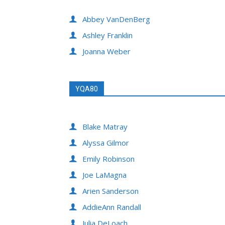
Abbey VanDenBerg
Ashley Franklin
Joanna Weber
YQA80
Blake Matray
Alyssa Gilmor
Emily Robinson
Joe LaMagna
Arien Sanderson
AddieAnn Randall
Julia DeLoach