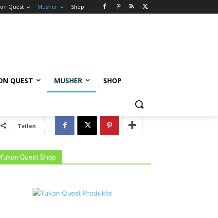
on Quest
Musher
Shop
ON QUEST
MUSHER
SHOP
Teilen
Yukon Quest Shop