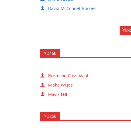
David McConnel-Booher
Yuk
YQ450
Normand Cassavant
Misha Wiljes
Mayla Hill
YQ250