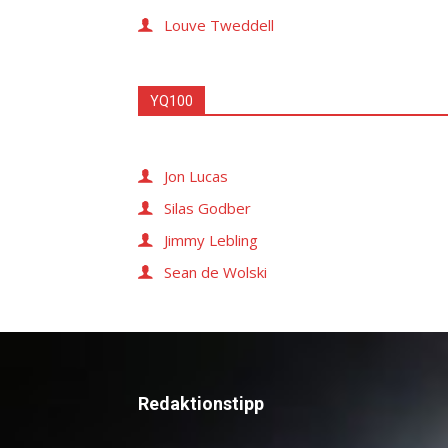
Louve Tweddell
YQ100
Jon Lucas
Silas Godber
Jimmy Lebling
Sean de Wolski
Redaktionstipp