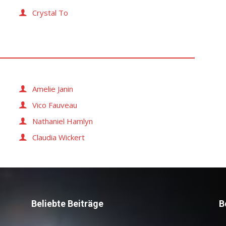
Crystal To
Amelie Janin
Vico Fauveau
Nathaniel Hamlyn
Claudia Wickert
Beliebte Beiträge
B