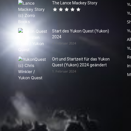
The Lance Mackey Story
Yu
Y
S
Y
Start des Yukon Quest (Yukon)
2024
Al
4. Februar 2024
Y
R
Ort und Startzeit für das Yukon
Quest (Yukon) 2024 geändert
In
1. Februar 2024
M