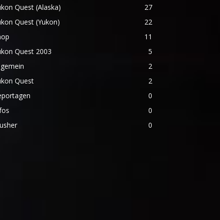
kon Quest (Alaska)
27
ukon Quest (Yukon)
22
hop
11
ukon Quest 2003
5
lgemein
2
ukon Quest
2
eportagen
0
fos
0
usher
0