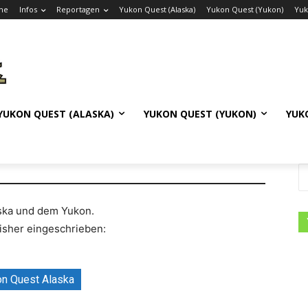
me
Infos
Reportagen
Yukon Quest (Alaska)
Yukon Quest (Yukon)
Yuk
YUKON QUEST (ALASKA)
YUKON QUEST (YUKON)
YUK
aska und dem Yukon.
isher eingeschrieben:
n Quest Alaska