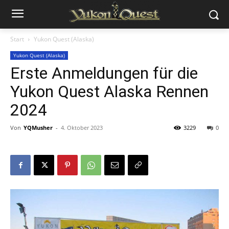
Start
Yukon Quest (Alaska)
Yukon Quest (Alaska)
Erste Anmeldungen für die
Yukon Quest Alaska Rennen
2024
Von
YQMusher
-
4. Oktober 2023
3229
0