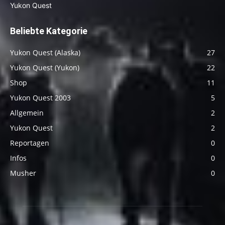
Beliebte Kategorie
Yukon Quest (Alaska)
27
Yukon Quest (Yukon)
22
Shop
11
Yukon Quest 2003
5
Allgemein
2
Yukon Quest
2
Reportagen
0
Infos
0
Musher
0