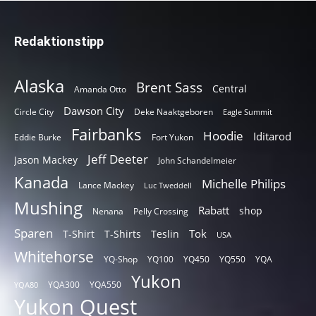
Redaktionstipp
Alaska
Brent Sass
Central
Amanda Otto
Dawson City
Circle City
Deke Naaktgeboren
Eagle Summit
Fairbanks
Hoodie
Iditarod
Eddie Burke
Fort Yukon
Jeff Deeter
Jason Mackey
John Schandelmeier
Kanada
Michelle Philips
Lance Mackey
Luc Tweddell
Mushing
Rabatt
shop
Nenana
Pelly Crossing
Sparen
Tok
T-Shirt
T-Shirts
Teslin
USA
Whitehorse
YQ-Shop
YQ100
YQ450
YQ550
YQA
Yukon
YQA300
YQA550
YQA80
Yukon Quest