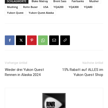
SCHLAGWORTE
Blake Matray
Brent Sass
Fairbanks
Musher
Mushing
Rohn Buser
USA
YQA200
YQA300
YQA80
Yukon Quest
Yukon Quest Alaska
Vorheriger Artikel
Nächster Artikel
Wieder drei Yukon Quest
15% Rabatt auf ALLES im
Rennen in Alaska 2024
Yukon Quest Shop