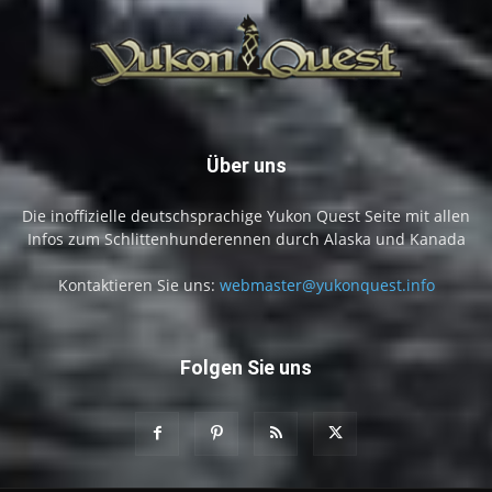
Über uns
Die inoffizielle deutschsprachige Yukon Quest Seite mit allen
Infos zum Schlittenhunderennen durch Alaska und Kanada
Kontaktieren Sie uns:
webmaster@yukonquest.info
Folgen Sie uns