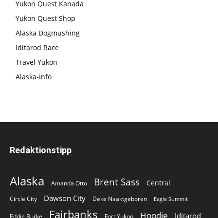
Yukon Quest Kanada
Yukon Quest Shop
Alaska Dogmushing
Iditarod Race
Travel Yukon
Alaska-Info
Redaktionstipp
Alaska
Brent Sass
Central
Amanda Otto
Dawson City
Circle City
Deke Naaktgeboren
Eagle Summit
Fairbanks
Hoodie
Iditarod
Eddie Burke
Fort Yukon