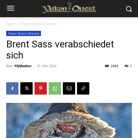
Start
Yukon Quest (Alaska)
Yukon Quest (Alaska)
Brent Sass verabschiedet
sich
Von
YQMusher
-
31. Mai 2024
2444
0