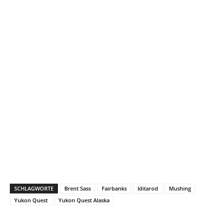
SCHLAGWORTE
Brent Sass
Fairbanks
Iditarod
Mushing
Yukon Quest
Yukon Quest Alaska