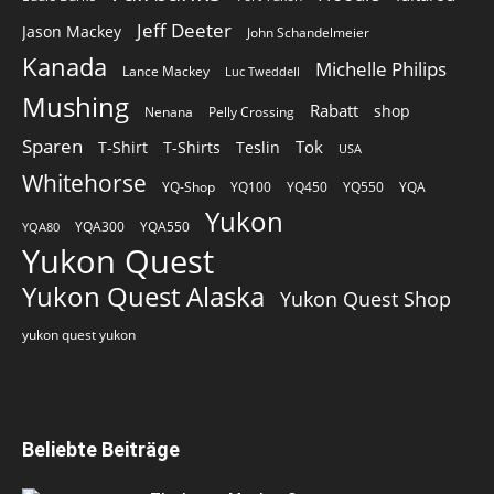
Jeff Deeter
Jason Mackey
John Schandelmeier
Kanada
Michelle Philips
Lance Mackey
Luc Tweddell
Mushing
Rabatt
shop
Nenana
Pelly Crossing
Sparen
Tok
T-Shirt
T-Shirts
Teslin
USA
Whitehorse
YQ-Shop
YQ100
YQ450
YQ550
YQA
Yukon
YQA300
YQA550
YQA80
Yukon Quest
Yukon Quest Alaska
Yukon Quest Shop
yukon quest yukon
Beliebte Beiträge