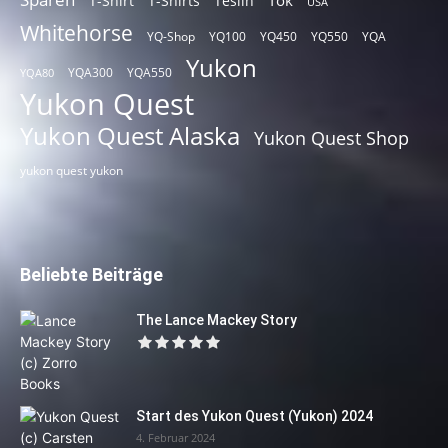
T-Shirt
T-Shirts
Teslin
USA
Whitehorse
YQ-Shop
YQ100
YQ450
YQ550
YQA
Yukon
YQA300
YQA550
YQA80
Yukon Quest
Yukon Quest Alaska
Yukon Quest Shop
yukon quest yukon
Beliebte Beiträge
The Lance Mackey Story
Start des Yukon Quest (Yukon) 2024
4. Februar 2024