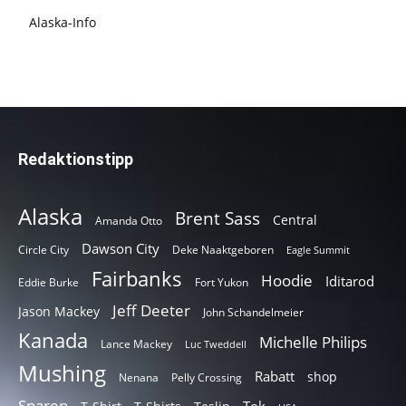
Alaska-Info
Redaktionstipp
Alaska
Brent Sass
Central
Amanda Otto
Dawson City
Circle City
Deke Naaktgeboren
Eagle Summit
Fairbanks
Hoodie
Iditarod
Eddie Burke
Fort Yukon
Jeff Deeter
Jason Mackey
John Schandelmeier
Kanada
Michelle Philips
Lance Mackey
Luc Tweddell
Mushing
Rabatt
shop
Nenana
Pelly Crossing
Sparen
Tok