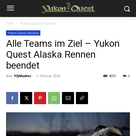
Start
Yukon Quest (Alaska)
Yukon Quest (Alaska)
Alle Teams im Ziel – Yukon
Quest Alaska Rennen
beendet
Von
YQMusher
-
7. Februar 2024
4031
0