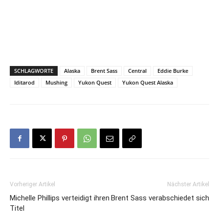
SCHLAGWORTE
Alaska
Brent Sass
Central
Eddie Burke
Iditarod
Mushing
Yukon Quest
Yukon Quest Alaska
Vorheriger Artikel
Nächster Artikel
Michelle Phillips verteidigt ihren
Brent Sass verabschiedet sich
Titel