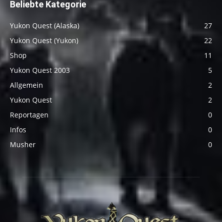
Beliebte Kategorie
Yukon Quest (Alaska)
27
Yukon Quest (Yukon)
22
Shop
11
Yukon Quest 2003
5
Allgemein
2
Yukon Quest
2
Reportagen
0
Infos
0
Musher
0