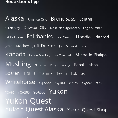
Redaktionstipp
Alaska
Brent Sass
Central
Amanda Otto
Dawson City
Circle City
Deke Naaktgeboren
Eagle Summit
Fairbanks
Hoodie
Iditarod
Eddie Burke
Fort Yukon
Jeff Deeter
Jason Mackey
John Schandelmeier
Kanada
Michelle Philips
Lance Mackey
Luc Tweddell
Mushing
Rabatt
shop
Nenana
Pelly Crossing
Sparen
Tok
T-Shirt
T-Shirts
Teslin
USA
Whitehorse
YQ-Shop
YQ100
YQ450
YQ550
YQA
Yukon
YQA300
YQA550
YQA80
Yukon Quest
Yukon Quest Alaska
Yukon Quest Shop