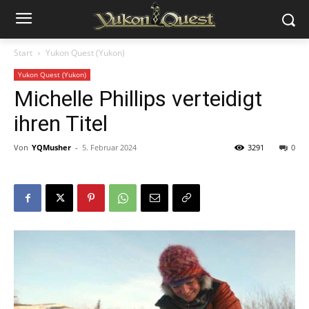
Start
Yukon Quest (Yukon)
Yukon Quest (Yukon)
Michelle Phillips verteidigt
ihren Titel
Von
YQMusher
-
5. Februar 2024
3291
0