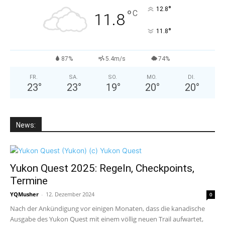
°
12.8
°
C
11.8
°
11.8
87%
5.4m/s
74%
FR.
SA.
SO.
MO.
DI.
23
°
23
°
19
°
20
°
20
°
News:
Yukon Quest 2025: Regeln, Checkpoints,
Termine
YQMusher
-
12. Dezember 2024
0
Nach der Ankündigung vor einigen Monaten, dass die kanadische
Ausgabe des Yukon Quest mit einem völlig neuen Trail aufwartet,