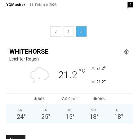
YQMusher
-
11. Februar 2023
0
1
2
WHITEHORSE
Leichter Regen
°
21.2
°
C
21.2
°
21.2
80%
0.9m/s
98%
FR.
SA.
SO.
MO.
DI.
24
°
25
°
15
°
18
°
18
°