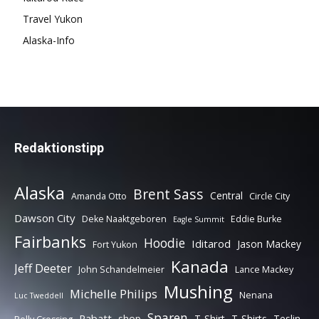
Travel Yukon
Alaska-Info
Redaktionstipp
Alaska
Brent Sass
Central
Amanda Otto
Circle City
Dawson City
Deke Naaktgeboren
Eddie Burke
Eagle Summit
Fairbanks
Hoodie
Iditarod
Jason Mackey
Fort Yukon
Kanada
Jeff Deeter
John Schandelmeier
Lance Mackey
Mushing
Michelle Philips
Nenana
Luc Tweddell
Sparen
Rabatt
shop
T-Shirt
T-Shirts
Teslin