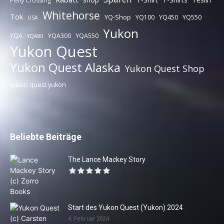
Pelly Crossing
Whitehorse
Tok
YQ-Shop
YQ100
YQ450
YQ550
USA
Yukon
YQA
YQA300
YQA550
YQA80
Yukon Quest
Yukon Quest Alaska
Yukon Quest Shop
yukon quest yukon
Beliebte Beiträge
The Lance Mackey Story
Start des Yukon Quest (Yukon) 2024
4. Februar 2024