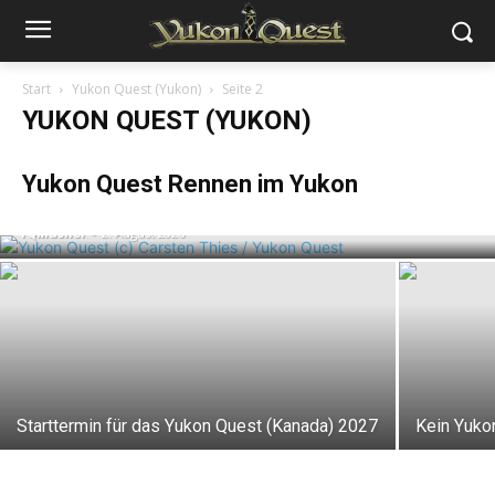
Start
Yukon Quest (Yukon)
Seite 2
YUKON QUEST (YUKON)
Strecke des Yukon Quest 2027 bekannt
Yukon Quest Rennen im Yukon
gegeben
YQMusher
-
2. August 2026
Starttermin für das Yukon Quest (Kanada) 2027
Kein Yuko