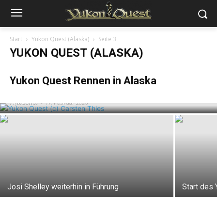
Start
Yukon Quest (Alaska)
Seite 3
YUKON QUEST (ALASKA)
Josi Shelley gewinnt den Yukon Quest
Yukon Quest Rennen in Alaska
Alaska
YQMusher
-
17. Februar 2026
Josi Shelley weiterhin in Führung
Start des