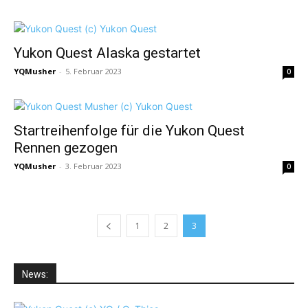
Yukon Quest Alaska gestartet
YQMusher
-
5. Februar 2023
0
Startreihenfolge für die Yukon Quest
Rennen gezogen
YQMusher
-
3. Februar 2023
0
1
2
3
News: