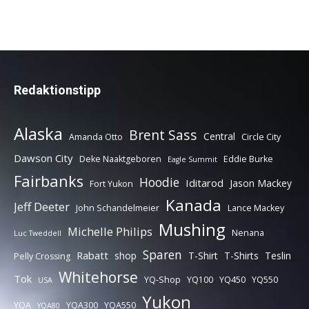
Redaktionstipp
Alaska
Brent Sass
Central
Amanda Otto
Circle City
Dawson City
Deke Naaktgeboren
Eddie Burke
Eagle Summit
Fairbanks
Hoodie
Iditarod
Jason Mackey
Fort Yukon
Kanada
Jeff Deeter
John Schandelmeier
Lance Mackey
Mushing
Michelle Philips
Nenana
Luc Tweddell
Sparen
Rabatt
shop
T-Shirt
T-Shirts
Teslin
Pelly Crossing
Whitehorse
Tok
YQ-Shop
YQ100
YQ450
YQ550
USA
Yukon
YQA
YQA300
YQA550
YQA80