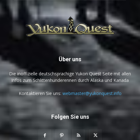
Über uns
Die inoffizielle deutschsprachige Yukon Quest Seite mit allen
Infos zum Schlittenhunderennen durch Alaska und Kanada
Kontaktieren Sie uns:
webmaster@yukonquest.info
Folgen Sie uns