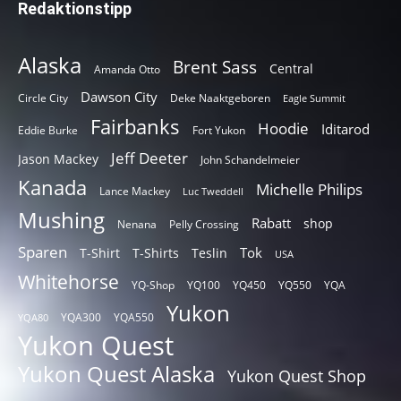
Redaktionstipp
Alaska
Brent Sass
Central
Amanda Otto
Dawson City
Circle City
Deke Naaktgeboren
Eagle Summit
Fairbanks
Hoodie
Iditarod
Eddie Burke
Fort Yukon
Jeff Deeter
Jason Mackey
John Schandelmeier
Kanada
Michelle Philips
Lance Mackey
Luc Tweddell
Mushing
Rabatt
shop
Nenana
Pelly Crossing
Sparen
Tok
T-Shirt
T-Shirts
Teslin
USA
Whitehorse
YQ-Shop
YQ100
YQ450
YQ550
YQA
Yukon
YQA300
YQA550
YQA80
Yukon Quest
Yukon Quest Alaska
Yukon Quest Shop