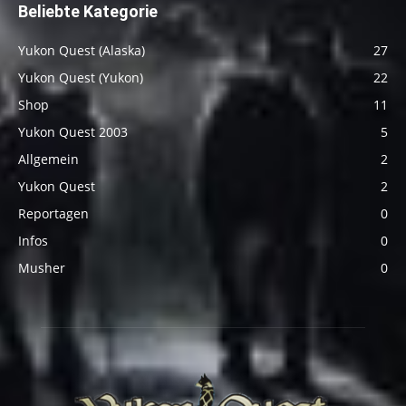
Beliebte Kategorie
Yukon Quest (Alaska)
27
Yukon Quest (Yukon)
22
Shop
11
Yukon Quest 2003
5
Allgemein
2
Yukon Quest
2
Reportagen
0
Infos
0
Musher
0