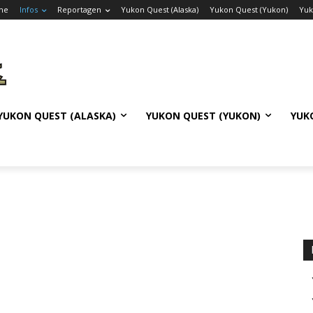
me
Infos
Reportagen
Yukon Quest (Alaska)
Yukon Quest (Yukon)
Yuk
YUKON QUEST (ALASKA)
YUKON QUEST (YUKON)
YUK