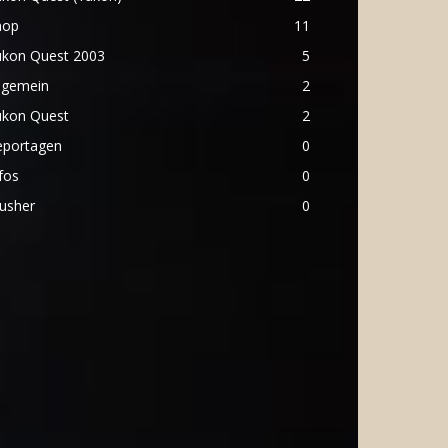
hop
11
ukon Quest 2003
5
lgemein
2
ukon Quest
2
eportagen
0
fos
0
usher
0