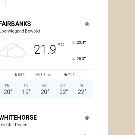
FAIRBANKS
Überwiegend Bewölkt
°
23.4
°
C
21.9
°
20.3
53%
1.3m/s
71%
FR.
SA.
SO.
MO.
DI.
20
°
19
°
20
°
22
°
22
°
WHITEHORSE
Leichter Regen