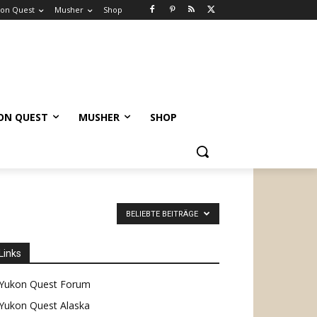
on Quest
Musher
Shop
ON QUEST
MUSHER
SHOP
BELIEBTE BEITRÄGE
Links
Yukon Quest Forum
Yukon Quest Alaska