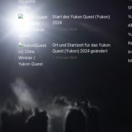
S
Y
Start des Yukon Quest (Yukon)
2024
Al
4. Februar 2024
Y
R
Ort und Startzeit für das Yukon
Quest (Yukon) 2024 geändert
In
1. Februar 2024
M