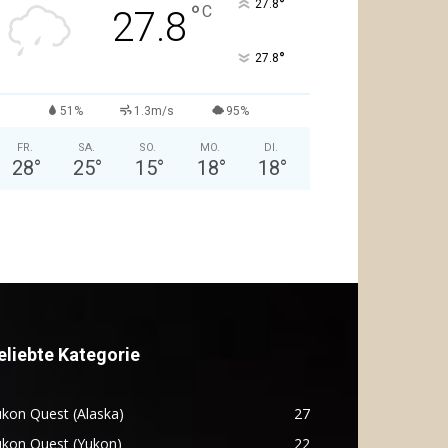
°
27.8
°
C
27.8
°
27.8
51%
1.3m/s
95%
FR.
SA.
SO.
MO.
DI.
28
°
25
°
15
°
18
°
18
°
eliebte Kategorie
kon Quest (Alaska)
27
ukon Quest (Yukon)
22