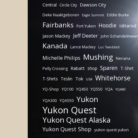
Dawson City
Central
Circle City
Deke Naaktgeboren
Eddie Burke
Eagle Summit
Fairbanks
Hoodie
Iditarod
Fort Yukon
Jeff Deeter
Jason Mackey
John Schandelmeier
Kanada
Lance Mackey
Luc Tweddell
Mushing
Michelle Philips
Nenana
Sparen
Rabatt
shop
T-Shirt
Pelly Crossing
Whitehorse
Tok
T-Shirts
Teslin
USA
YQ-Shop
YQ100
YQ450
YQ550
YQA
YQA80
Yukon
YQA300
YQA550
Yukon Quest
Yukon Quest Alaska
Yukon Quest Shop
yukon quest yukon