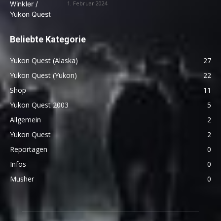
1. Februar 2024
Beliebte Kategorie
Yukon Quest (Alaska)
27
Yukon Quest (Yukon)
22
Shop
11
Yukon Quest 2003
5
Allgemein
2
Yukon Quest
2
Reportagen
0
Infos
0
Musher
0