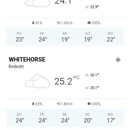
24.1
°
22.9
41%
1.2m/s
100%
DO.
FR.
SA.
SO.
MO.
23
°
24
°
19
°
19
°
22
°
WHITEHORSE
Bedeckt
°
26.1
°
C
25.2
°
25.1
23%
1.8m/s
100%
DO.
FR.
SA.
SO.
MO.
24
°
24
°
24
°
20
°
17
°