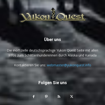
Über uns
Die inoffizielle deutschsprachige Yukon Quest Seite mit allen
Infos zum Schlittenhunderennen durch Alaska und Kanada
Kontaktieren Sie uns:
webmaster@yukonquest.info
Folgen Sie uns