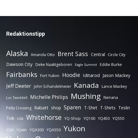
Redaktionstipp
Alaska
Brent Sass
Central
Amanda Otto
Circle City
Dawson City
Deke Naaktgeboren
Eddie Burke
Eagle Summit
Fairbanks
Hoodie
Iditarod
Jason Mackey
Fort Yukon
Kanada
Jeff Deeter
John Schandelmeier
Lance Mackey
Mushing
Michelle Philips
Nenana
Luc Tweddell
Sparen
Rabatt
shop
T-Shirt
T-Shirts
Teslin
Pelly Crossing
Whitehorse
Tok
YQ-Shop
YQ100
YQ450
YQ550
USA
Yukon
YQA
YQA300
YQA550
YQA80