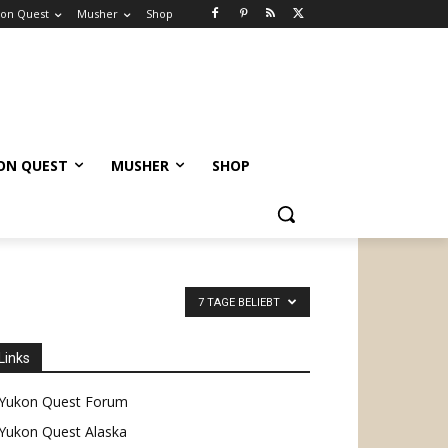
on Quest
Musher
Shop
ON QUEST
MUSHER
SHOP
7 TAGE BELIEBT
Links
Yukon Quest Forum
Yukon Quest Alaska