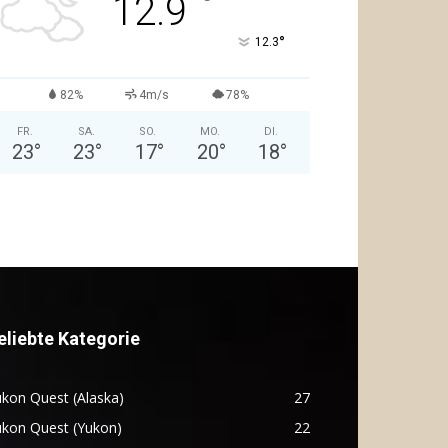
°
12.9
°
12.3
82%
4m/s
78%
FR.
SA.
SO.
MO.
DI.
23
°
23
°
17
°
20
°
18
°
eliebte Kategorie
kon Quest (Alaska)
27
ukon Quest (Yukon)
22