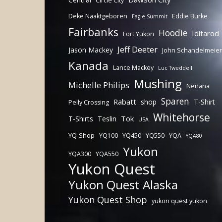
Circle City
Deke Naaktgeboren
Eddie Burke
Eagle Summit
Fairbanks
Hoodie
Iditarod
Fort Yukon
Jeff Deeter
Jason Mackey
John Schandelmeier
Kanada
Lance Mackey
Luc Tweddell
Mushing
Michelle Philips
Nenana
Sparen
Rabatt
shop
T-Shirt
Pelly Crossing
Whitehorse
Tok
T-Shirts
Teslin
USA
YQ-Shop
YQ100
YQ450
YQ550
YQA
YQA80
Yukon
YQA300
YQA550
Yukon Quest
Yukon Quest Alaska
Yukon Quest Shop
yukon quest yukon