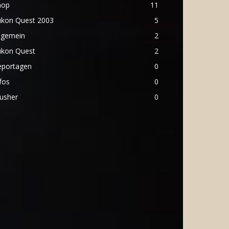
hop
11
ukon Quest 2003
5
lgemein
2
ukon Quest
2
eportagen
0
fos
0
usher
0