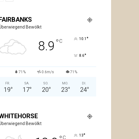
FAIRBANKS
Überwiegend Bewölkt
°
10.1
°
C
8.9
°
8.6
71%
0.6m/s
71%
FR.
SA.
SO.
MO.
DI.
19
°
17
°
20
°
23
°
24
°
WHITEHORSE
Überwiegend Bewölkt
°
13
C