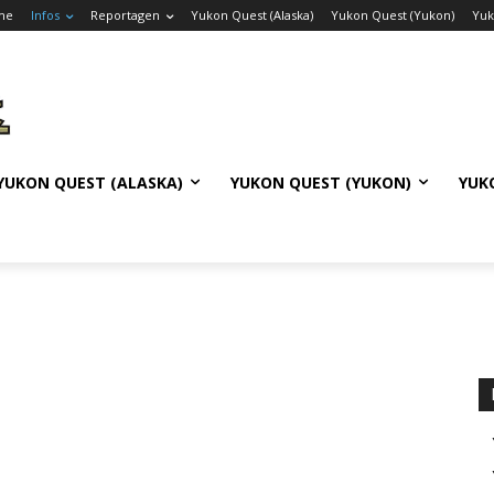
me
Infos
Reportagen
Yukon Quest (Alaska)
Yukon Quest (Yukon)
Yuk
YUKON QUEST (ALASKA)
YUKON QUEST (YUKON)
YUK