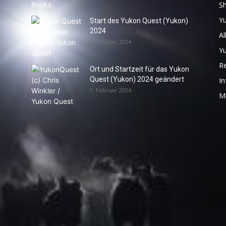
S
Y
Start des Yukon Quest (Yukon)
2024
Al
4. Februar 2024
Y
R
Ort und Startzeit für das Yukon
Quest (Yukon) 2024 geändert
In
1. Februar 2024
M