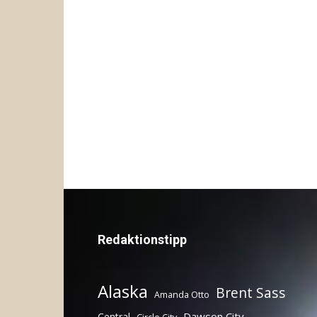
Redaktionstipp
Alaska
Brent Sass
Amanda Otto
Dawson City
Central