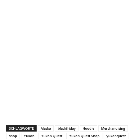
SCHLAGWORTE
Alaska
blackfriday
Hoodie
Merchandising
shop
Yukon
Yukon Quest
Yukon Quest Shop
yukonquest