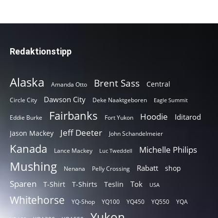
Redaktionstipp
Alaska
Brent Sass
Central
Amanda Otto
Dawson City
Circle City
Deke Naaktgeboren
Eagle Summit
Fairbanks
Hoodie
Iditarod
Eddie Burke
Fort Yukon
Jeff Deeter
Jason Mackey
John Schandelmeier
Kanada
Michelle Philips
Lance Mackey
Luc Tweddell
Mushing
Rabatt
shop
Nenana
Pelly Crossing
Sparen
Tok
T-Shirt
T-Shirts
Teslin
USA
Whitehorse
YQ-Shop
YQ100
YQ450
YQ550
YQA
Yukon