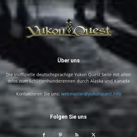
Über uns
Die inoffizielle deutschsprachige Yukon Quest Seite mit allen
Infos zum Schlittenhunderennen durch Alaska und Kanada
Kontaktieren Sie uns:
webmaster@yukonquest.info
Folgen Sie uns