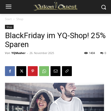
Start
Shop
Shop
BlackFriday im YQ-Shop! 25%
Sparen
Von
YQMusher
-
26. November 2025
1404
0