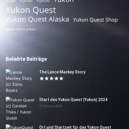
YQA300
YQA550
YQA80
Yukon Quest
Yukon Quest Alaska
Yukon Quest Shop
yukon quest yukon
Beliebte Beiträge
The Lance Mackey Story
Start des Yukon Quest (Yukon) 2024
4. Februar 2024
Ort und Startzeit für das Yukon Quest