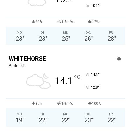
°
15.1
80%
1.5m/s
12%
MO.
DI.
MI.
DO.
FR.
23
°
23
°
25
°
26
°
28
°
WHITEHORSE
Bedeckt
°
14.1
°
C
14.1
°
12.8
87%
1.8m/s
100%
MO.
DI.
MI.
DO.
FR.
19
°
22
°
22
°
23
°
22
°