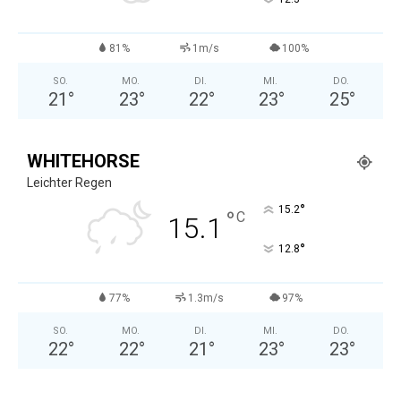
81%
1m/s
100%
SO.
MO.
DI.
MI.
DO.
21
°
23
°
22
°
23
°
25
°
WHITEHORSE
Leichter Regen
°
15.2
°
C
15.1
°
12.8
77%
1.3m/s
97%
SO.
MO.
DI.
MI.
DO.
22
°
22
°
21
°
23
°
23
°