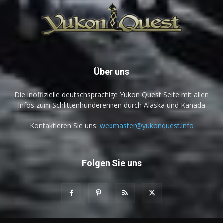
Über uns
Die inoffizielle deutschsprachige Yukon Quest Seite mit allen
Infos zum Schlittenhunderennen durch Alaska und Kanada
Kontaktieren Sie uns:
webmaster@yukonquest.info
Folgen Sie uns