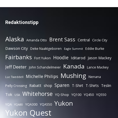
Redaktionstipp
Alaska
Brent Sass
Central
Amanda Otto
Circle City
Dawson City
Deke Naaktgeboren
Eddie Burke
Eagle Summit
Fairbanks
Hoodie
Iditarod
Jason Mackey
Fort Yukon
Kanada
Jeff Deeter
John Schandelmeier
Lance Mackey
Mushing
Michelle Philips
Nenana
Luc Tweddell
Sparen
Rabatt
shop
T-Shirt
T-Shirts
Teslin
Pelly Crossing
Whitehorse
Tok
YQ-Shop
YQ100
YQ450
YQ550
USA
Yukon
YQA
YQA300
YQA550
YQA80
Yukon Quest