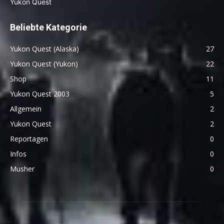
Beliebte Kategorie
Yukon Quest (Alaska)
27
Yukon Quest (Yukon)
22
Shop
11
Yukon Quest 2003
5
Allgemein
2
Yukon Quest
2
Reportagen
0
Infos
0
Musher
0