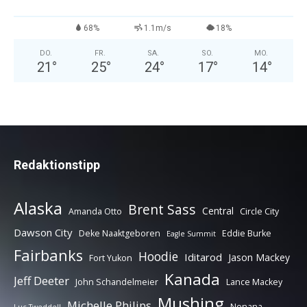
68%
1.1m/s
18%
DO.
FR.
SA.
SO.
MO.
21
°
25
°
24
°
17
°
14
°
Redaktionstipp
Alaska
Brent Sass
Central
Amanda Otto
Circle City
Dawson City
Deke Naaktgeboren
Eddie Burke
Eagle Summit
Fairbanks
Hoodie
Iditarod
Jason Mackey
Fort Yukon
Kanada
Jeff Deeter
John Schandelmeier
Lance Mackey
Mushing
Michelle Philips
Nenana