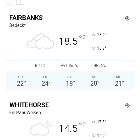
FAIRBANKS
Bedeckt
°
18.9
°
C
18.5
°
16.8
72%
1.3m/s
96%
DO.
FR.
SA.
SO.
MO.
22
°
24
°
18
°
20
°
21
°
WHITEHORSE
Ein Paar Wolken
°
17.8
°
C
14.5
°
14.5