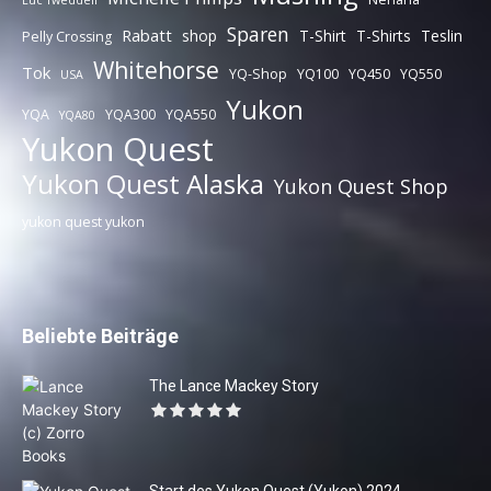
Luc Tweddell
Sparen
Rabatt
shop
T-Shirt
T-Shirts
Teslin
Pelly Crossing
Whitehorse
Tok
YQ-Shop
YQ100
YQ450
YQ550
USA
Yukon
YQA
YQA300
YQA550
YQA80
Yukon Quest
Yukon Quest Alaska
Yukon Quest Shop
yukon quest yukon
Beliebte Beiträge
The Lance Mackey Story