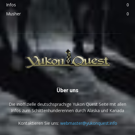
Infos
0
Musher
0
Über uns
Die inoffizielle deutschsprachige Yukon Quest Seite mit allen
Infos zum Schlittenhunderennen durch Alaska und Kanada
Kontaktieren Sie uns:
webmaster@yukonquest.info