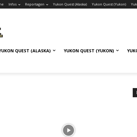
me
Infos
Reportagen
Yukon Quest (Alaska)
Yukon Quest (Yukon)
Yuk
YUKON QUEST (ALASKA)
YUKON QUEST (YUKON)
YUK