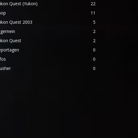
ukon Quest (Yukon)
22
hop
11
ukon Quest 2003
5
lgemein
2
ukon Quest
2
eportagen
0
fos
0
usher
0