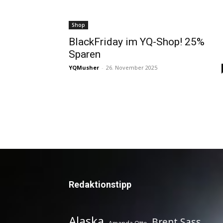
Shop
BlackFriday im YQ-Shop! 25%
Sparen
YQMusher
-
26. November 2025
Redaktionstipp
Alaska
Brent Sass