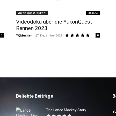
Yukon Quest (Yukon)
00:36:50
Videodoku über die YukonQuest
Rennen 2023
0
YQMusher
-
27. Dezember 2023
0
Beliebte Beiträge
B
The Lance Mackey Story
Yu