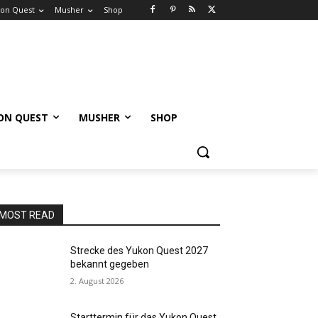
on Quest
Musher
Shop
ON QUEST
MUSHER
SHOP
MOST READ
Strecke des Yukon Quest 2027
bekannt gegeben
2. August 2026
Starttermin für das Yukon Quest