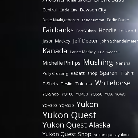
Amanda Otto
Dawson City
Central
Circle City
Deke Naaktgeboren
Eddie Burke
Eagle Summit
Fairbanks
Hoodie
Iditarod
Fort Yukon
Jeff Deeter
Jason Mackey
John Schandelmeier
Kanada
Lance Mackey
Luc Tweddell
Mushing
Michelle Philips
Nenana
Sparen
Rabatt
shop
T-Shirt
Pelly Crossing
Whitehorse
Tok
T-Shirts
Teslin
USA
YQ-Shop
YQ100
YQ450
YQ550
YQA
YQA80
Yukon
YQA300
YQA550
Yukon Quest
Yukon Quest Alaska
Yukon Quest Shop
yukon quest yukon