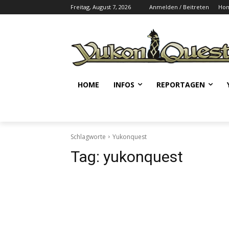
Freitag, August 7, 2026
Anmelden / Beitreten
Ho
HOME
INFOS
REPORTAGEN
Schlagworte
Yukonquest
Tag:
yukonquest