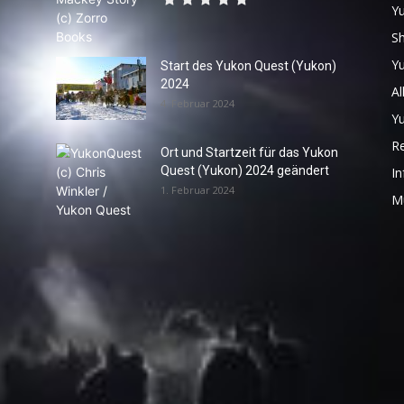
Y
S
Y
Start des Yukon Quest (Yukon)
2024
Al
4. Februar 2024
Y
R
Ort und Startzeit für das Yukon
Quest (Yukon) 2024 geändert
In
1. Februar 2024
M