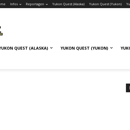
ome
Infos
Reportagen
Yukon Quest (Alaska)
Yukon Quest (Yukon)
Yu
YUKON QUEST (ALASKA)
YUKON QUEST (YUKON)
YUK