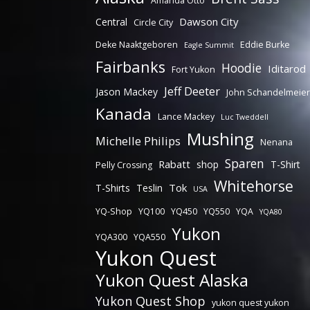
Amanda Otto
Dawson City
Central
Circle City
Deke Naaktgeboren
Eddie Burke
Eagle Summit
Fairbanks
Hoodie
Iditarod
Fort Yukon
Jeff Deeter
Jason Mackey
John Schandelmeier
Kanada
Lance Mackey
Luc Tweddell
Mushing
Michelle Philips
Nenana
Sparen
Rabatt
shop
T-Shirt
Pelly Crossing
Whitehorse
Tok
T-Shirts
Teslin
USA
YQ-Shop
YQ100
YQ450
YQ550
YQA
YQA80
Yukon
YQA300
YQA550
Yukon Quest
Yukon Quest Alaska
Yukon Quest Shop
yukon quest yukon