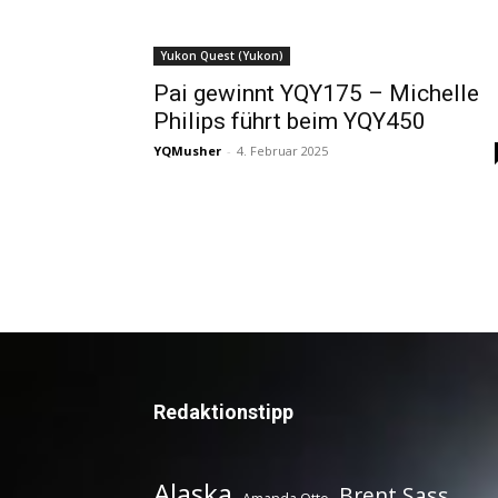
Yukon Quest (Yukon)
Pai gewinnt YQY175 – Michelle
Philips führt beim YQY450
YQMusher
-
4. Februar 2025
Redaktionstipp
Alaska
Brent Sass