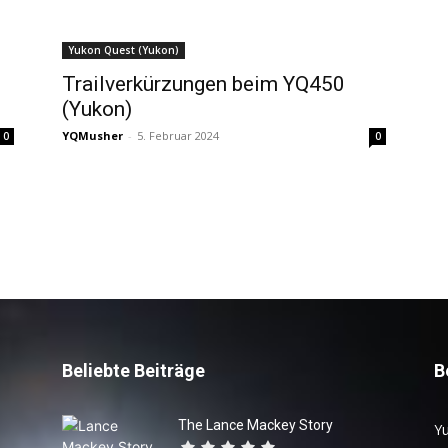
Yukon Quest (Yukon)
Trailverkürzungen beim YQ450
(Yukon)
YQMusher
-
5. Februar 2024
0
0
Beliebte Beiträge
B
The Lance Mackey Story
Yu