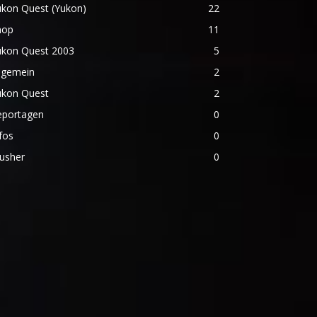
ukon Quest (Yukon)
22
hop
11
ukon Quest 2003
5
lgemein
2
ukon Quest
2
eportagen
0
fos
0
usher
0