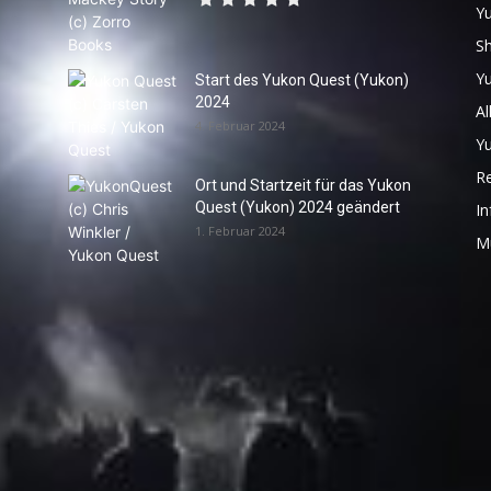
Y
S
Y
Start des Yukon Quest (Yukon)
2024
Al
4. Februar 2024
Y
R
Ort und Startzeit für das Yukon
Quest (Yukon) 2024 geändert
In
1. Februar 2024
M