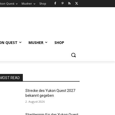
kon Quest
Musher
Shop
ON QUEST
MUSHER
SHOP
MOST READ
Strecke des Yukon Quest 2027
bekannt gegeben
2. August 2026
Starttermin für das Yukon Quest