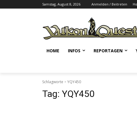
Samstag, August 8, 2026
Anmelden / Beitreten
H
HOME
INFOS
REPORTAGEN
Schlagworte
YQY450
Tag:
YQY450