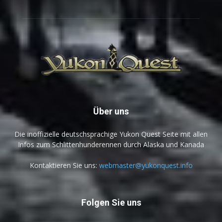
Über uns
Die inoffizielle deutschsprachige Yukon Quest Seite mit allen
Infos zum Schlittenhunderennen durch Alaska und Kanada
Kontaktieren Sie uns:
webmaster@yukonquest.info
Folgen Sie uns