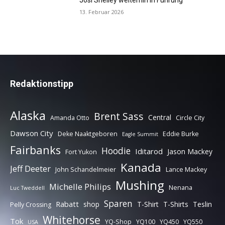
Josi Shelley weiterhin in Führung
13. Februar 2026
Redaktionstipp
Alaska
Brent Sass
Central
Amanda Otto
Circle City
Dawson City
Deke Naaktgeboren
Eddie Burke
Eagle Summit
Fairbanks
Hoodie
Iditarod
Jason Mackey
Fort Yukon
Kanada
Jeff Deeter
John Schandelmeier
Lance Mackey
Mushing
Michelle Philips
Nenana
Luc Tweddell
Sparen
Rabatt
shop
T-Shirt
T-Shirts
Teslin
Pelly Crossing
Whitehorse
Tok
YQ-Shop
YQ100
YQ450
YQ550
USA