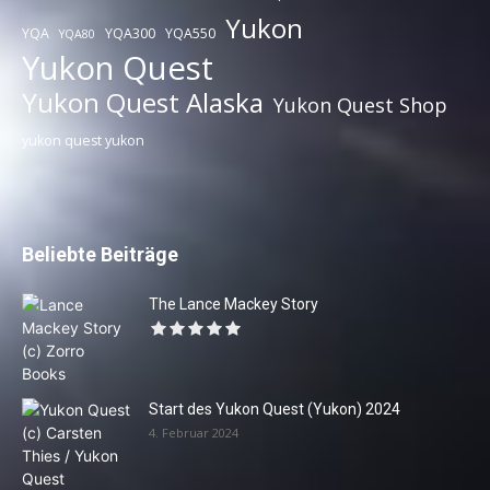
Yukon
YQA
YQA300
YQA550
YQA80
Yukon Quest
Yukon Quest Alaska
Yukon Quest Shop
yukon quest yukon
Beliebte Beiträge
The Lance Mackey Story
Start des Yukon Quest (Yukon) 2024
4. Februar 2024