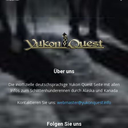
Über uns
Die inoffizielle deutschsprachige Yukon Quest Seite mit allen
Infos zum Schlittenhunderennen durch Alaska und Kanada
Kontaktieren Sie uns:
webmaster@yukonquest.info
Folgen Sie uns