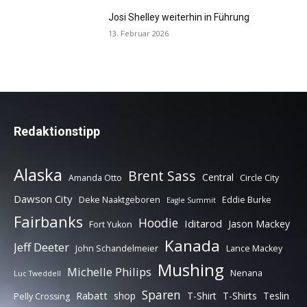
Josi Shelley weiterhin in Führung
13. Februar 2026
Redaktionstipp
Alaska
Brent Sass
Central
Amanda Otto
Circle City
Dawson City
Deke Naaktgeboren
Eddie Burke
Eagle Summit
Fairbanks
Hoodie
Iditarod
Jason Mackey
Fort Yukon
Kanada
Jeff Deeter
John Schandelmeier
Lance Mackey
Mushing
Michelle Philips
Nenana
Luc Tweddell
Sparen
Rabatt
shop
T-Shirt
T-Shirts
Teslin
Pelly Crossing