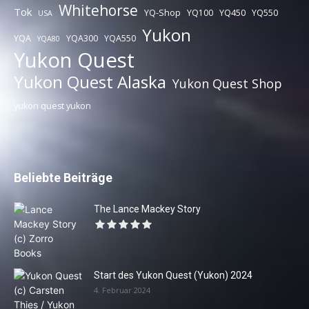
Whitehorse
Tok
YQ-Shop
YQ100
YQ450
YQ550
USA
Yukon
YQA
YQA300
YQA550
YQA80
Yukon Quest
Yukon Quest Alaska
Yukon Quest Shop
yukon quest yukon
Beliebte Beiträge
The Lance Mackey Story
Start des Yukon Quest (Yukon) 2024
4. Februar 2024