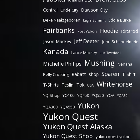
Amanda Otto
Dawson City
Central
Circle City
Deke Naaktgeboren
Eddie Burke
Eagle Summit
Fairbanks
Hoodie
Iditarod
Fort Yukon
Jeff Deeter
Jason Mackey
John Schandelmeier
Kanada
Lance Mackey
Luc Tweddell
Mushing
Michelle Philips
Nenana
Sparen
Rabatt
shop
T-Shirt
Pelly Crossing
Whitehorse
Tok
T-Shirts
Teslin
USA
YQ-Shop
YQ100
YQ450
YQ550
YQA
YQA80
Yukon
YQA300
YQA550
Yukon Quest
Yukon Quest Alaska
Yukon Quest Shop
yukon quest yukon