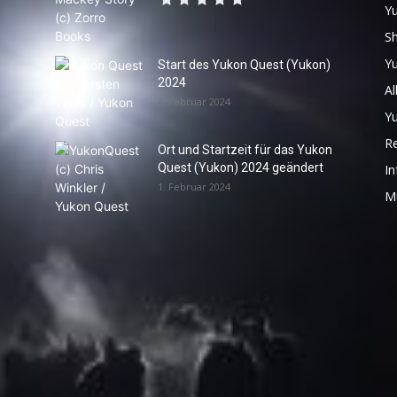
Y
S
Y
Start des Yukon Quest (Yukon)
2024
Al
4. Februar 2024
Y
R
Ort und Startzeit für das Yukon
Quest (Yukon) 2024 geändert
In
1. Februar 2024
M