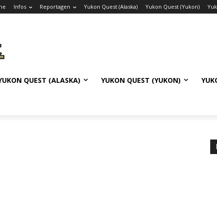
me
Infos
Reportagen
Yukon Quest (Alaska)
Yukon Quest (Yukon)
Yuk
YUKON QUEST (ALASKA)
YUKON QUEST (YUKON)
YUK