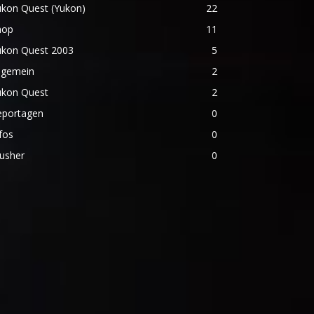
ukon Quest (Yukon)
22
hop
11
ukon Quest 2003
5
lgemein
2
ukon Quest
2
eportagen
0
fos
0
usher
0