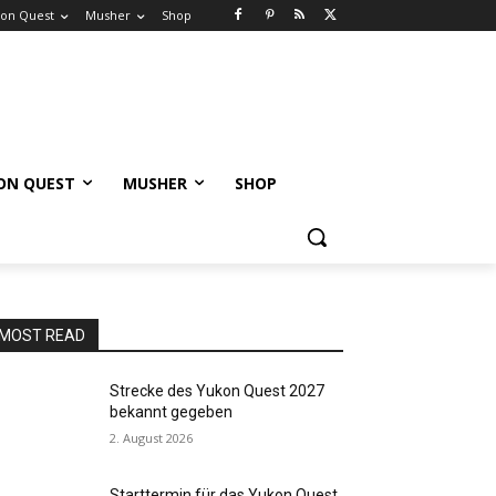
on Quest
Musher
Shop
ON QUEST
MUSHER
SHOP
MOST READ
Strecke des Yukon Quest 2027
bekannt gegeben
2. August 2026
Starttermin für das Yukon Quest