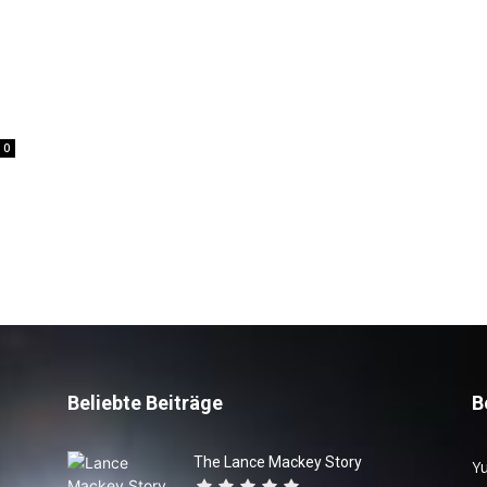
0
Beliebte Beiträge
B
The Lance Mackey Story
Yu