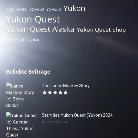
Yukon
YQA
YQA300
YQA550
YQA80
Yukon Quest
Yukon Quest Alaska
Yukon Quest Shop
yukon quest yukon
Beliebte Beiträge
The Lance Mackey Story
Start des Yukon Quest (Yukon) 2024
4. Februar 2024