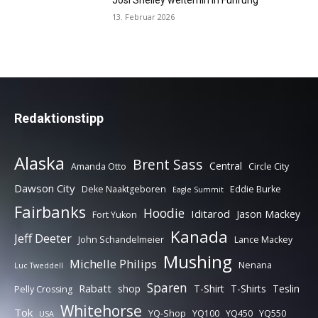
Josi Shelley weiterhin in Führung
13. Februar 2026
Redaktionstipp
Alaska
Brent Sass
Central
Amanda Otto
Circle City
Dawson City
Deke Naaktgeboren
Eddie Burke
Eagle Summit
Fairbanks
Hoodie
Iditarod
Jason Mackey
Fort Yukon
Kanada
Jeff Deeter
John Schandelmeier
Lance Mackey
Mushing
Michelle Philips
Nenana
Luc Tweddell
Sparen
Rabatt
shop
T-Shirt
T-Shirts
Teslin
Pelly Crossing
Whitehorse
Tok
YQ-Shop
YQ100
YQ450
YQ550
USA