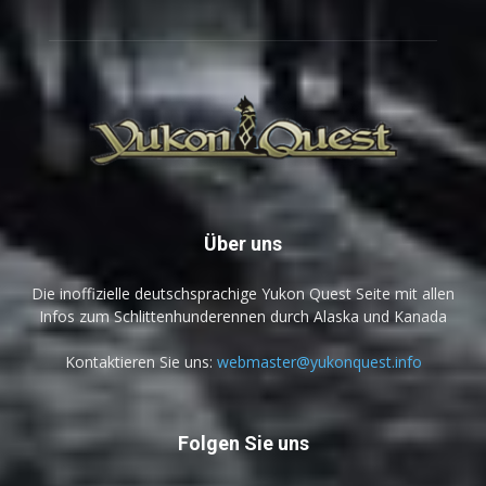
Über uns
Die inoffizielle deutschsprachige Yukon Quest Seite mit allen
Infos zum Schlittenhunderennen durch Alaska und Kanada
Kontaktieren Sie uns:
webmaster@yukonquest.info
Folgen Sie uns