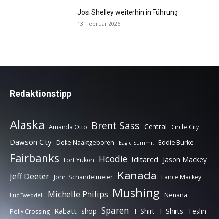
Josi Shelley weiterhin in Führung
13. Februar 2026
Redaktionstipp
Alaska
Brent Sass
Central
Amanda Otto
Circle City
Dawson City
Deke Naaktgeboren
Eddie Burke
Eagle Summit
Fairbanks
Hoodie
Iditarod
Jason Mackey
Fort Yukon
Kanada
Jeff Deeter
John Schandelmeier
Lance Mackey
Mushing
Michelle Philips
Nenana
Luc Tweddell
Sparen
Rabatt
shop
T-Shirt
T-Shirts
Teslin
Pelly Crossing