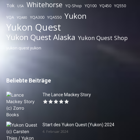
Whitehorse
Tok
YQ-Shop
YQ100
YQ450
YQ550
USA
Yukon
YQA
YQA300
YQA550
YQA80
Yukon Quest
Yukon Quest Alaska
Yukon Quest Shop
yukon quest yukon
Beliebte Beiträge
The Lance Mackey Story
Start des Yukon Quest (Yukon) 2024
4. Februar 2024