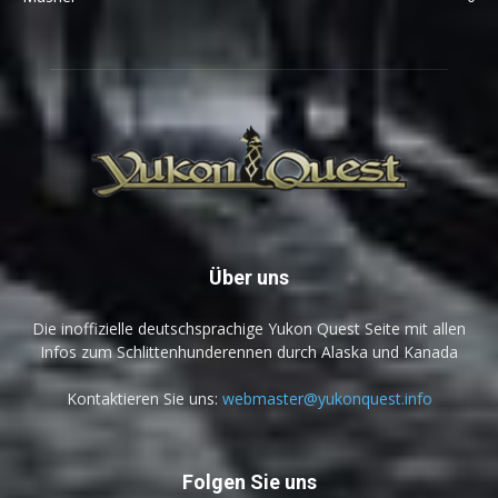
Über uns
Die inoffizielle deutschsprachige Yukon Quest Seite mit allen
Infos zum Schlittenhunderennen durch Alaska und Kanada
Kontaktieren Sie uns:
webmaster@yukonquest.info
Folgen Sie uns