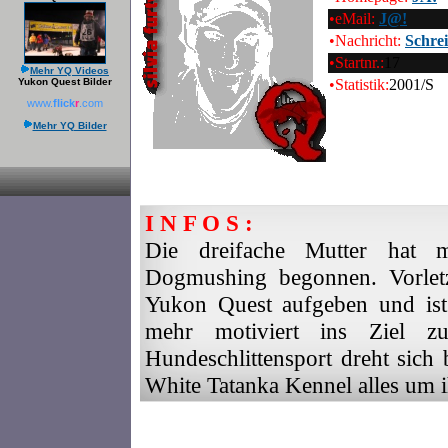
•eMail:
J@!
•Nachricht:
Schre
•Startnr.:
17
Mehr YQ Videos
Yukon Quest Bilder
•Statistik:
2001/S
www.
flick
r
.com
Mehr YQ Bilder
I N F O S :
Die dreifache Mutter hat
Dogmushing begonnen. Vorletz
Yukon Quest aufgeben und is
mehr motiviert ins Ziel
Hundeschlittensport dreht sich 
White Tatanka Kennel alles um i