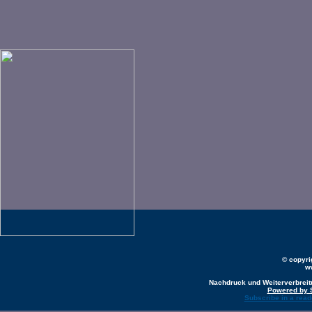
© copyr
w
Nachdruck und Weiterverbreit
Powered by 
Subscribe in a read