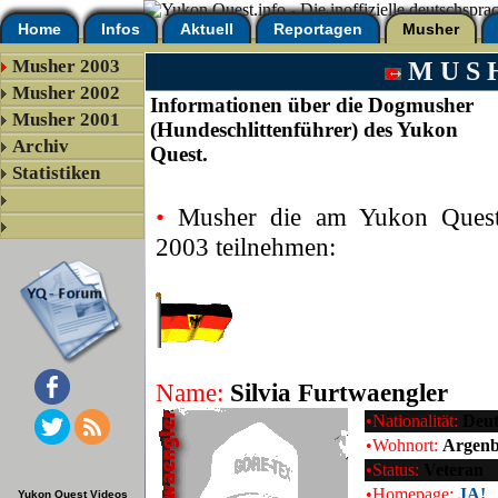
Home
Infos
Aktuell
Reportagen
Musher
Musher 2003
M U S 
Musher 2002
Informationen über die Dogmusher
Musher 2001
(Hundeschlittenführer) des Yukon
Archiv
Quest.
Statistiken
•
Musher die am Yukon Ques
2003 teilnehmen:
Name:
Silvia Furtwaengler
•Nationalität:
Deut
•Wohnort:
Argenb
•Status:
Veteran
•Homepage:
JA!
Yukon Quest Videos